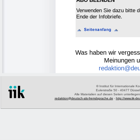
ABO BEENDEN
Verwenden Sie dazu bitte 
Ende der Infobriefe.
Was haben wir verges
Meinungen u
redaktion@deu
©
Institut für Internationale 
Eulerstraße 50 - 40477 Düssel
Alle Materialien auf diesen Seiten unterliege
redaktion@deutsch-als-fremdsprache.de
-
http://www.iik-d