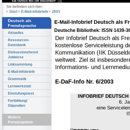
Sie befinden sich hier:
Start
E-Mail-Infobriefe
2003
Deutsch als
E-Mail-Infobrief Deutsch als
Fremdsprache
Deutsche Bibliothek: ISSN 1439-3
Aktuelles
Der Infobrief Deutsch als Fr
Ressourcen-
kostenlose Serviceleistung des
Datenbank
Kommunikation (IIK Düsseldo
Diskussionsforen/
Jobbörse
weltweit. Ziel ist insbesonde
Linksammlung
Informations- und Lernmediu
E-Mail-Infobriefe
Grammatik
E-DaF-Info Nr. 6/2003
Lernwerkstatt
Einstufungstest
INFOBRIEF DEUTSCH 
Fortbildung/
6. Ja
Stipendien
eine Servicelei
I
Weitere
Portalangebote