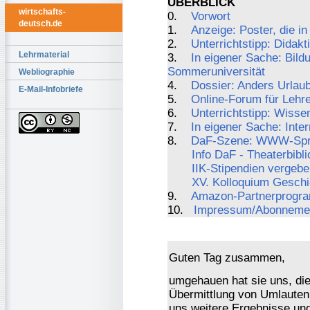
ÜBERBLICK
wirtschafts-
0.
Vorwort
deutsch.de
1.
Anzeige: Poster, die i
2.
Unterrichtstipp: Didak
Lehrmaterial
3.
In eigener Sache: Bild
Sommeruniversität
Webliographie
4.
Dossier: Anders Urla
E-Mail-Infobriefe
5.
Online-Forum für Lehr
6.
Unterrichtstipp: Wisse
7.
In eigener Sache: Inte
8.
DaF-Szene: WWW-Sprac
Info DaF - Theaterbibli
IIK-Stipendien vergebe
XV. Kolloquium Geschic
9.
Amazon-Partnerprogr
10.
Impressum/Abonneme
Guten Tag zusammen,
umgehauen hat sie uns, di
Übermittlung von Umlauten
uns weitere Ergebnisse un