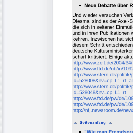
Neue Debatte über 
Und wieder versuchen Verl
Diesmal sind es der Axel-S
die sich in seltener Einmü
und in ihren Publikationen
kehren. Inzwischen hat sic
diesem Schritt entschieden
deutsche Kultusministerko
scharf kritisiert. Einige a
http://www.zeit.de/2004/34
http://www.ftd.de/ub/in/1
http://www.stern.de/politi
id=528008&nv=cp_L1_rt_al
http://www.stern.de/politi
id=528048&nv=cp_L1_rt
http://www.ftd.de/pw/de/
http://www.ftd.de/pw/de/
http://nfj.newsroom.de/ne
"Wie man Fremdsprac