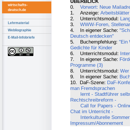
ÜBERBLICK
wirtschafts-
0.
Vorwort: Neue Mailadr
deutsch.de
1. Anzeige:
Arbeitsblätter
2. Unterrichtsmodul:
Lang
Lehrmaterial
3.
WWW-Foren, Stellenang
4. In eigener Sache:
"Sch
Webliographie
Deutsch entdecken"
E-Mail-Infobriefe
5. Buchempfehlung:
"Ein
Gedichte für Kinder
6. Unterrichtsmodul:
Inte
7. In eigener Sache:
Förd
Programme (3)
8. Unterrichtsmodul:
Wer 
9. In eigener Sache:
Buch
10. DaF-Szene:
DaF-Konfer
man Fremdsprachen
lernt - Stadtführer sel
Rechtschreibreform -
Call for Papers - Onli
Chat im Unterricht -
Interkulturelle Somme
Impressum/Abonnement