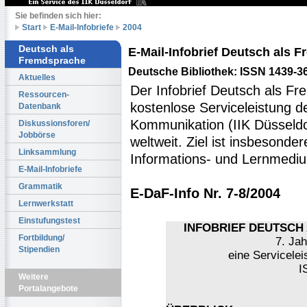
Sie befinden sich hier:
Start
E-Mail-Infobriefe
2004
Deutsch als
E-Mail-Infobrief Deutsch als
Fremdsprache
Deutsche Bibliothek: ISSN 1439-3
Aktuelles
Der Infobrief Deutsch als Fr
Ressourcen-
kostenlose Serviceleistung des
Datenbank
Kommunikation (IIK Düsseldo
Diskussionsforen/
Jobbörse
weltweit. Ziel ist insbesonde
Linksammlung
Informations- und Lernmediu
E-Mail-Infobriefe
Grammatik
E-DaF-Info Nr. 7-8/2004
Lernwerkstatt
Einstufungstest
INFOBRIEF DEUTSCH 
Fortbildung/
7. Jah
Stipendien
eine Servicelei
I
Weitere
Portalangebote