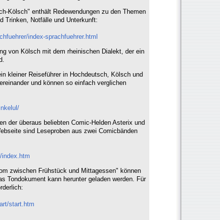
sch-Kölsch" enthält Redewendungen zu den Themen
 Trinken, Notfälle und Unterkunft:
chfuehrer/index-sprachfuehrer.html
ung von Kölsch mit dem rheinischen Dialekt, der ein
d.
in kleiner Reiseführer in Hochdeutsch, Kölsch und
ntereinander und können so einfach verglichen
nkelul/
ten der überaus beliebten Comic-Helden Asterix und
 Webseite sind Leseproben aus zwei Comicbänden
/index.htm
 Dom zwischen Frühstück und Mittagessen" können
 Das Tondokument kann herunter geladen werden. Für
rderlich:
art/start.htm