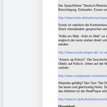
Der Sprachführer "Deutsch-Rheini
Besichtigung, Einkaufen, Essen und
http://www.koeln.de/tourismus/spra
Schön ist natürlich die Kontrastier
Stück rheinabwärts gesprochen wir
"Kölle em Web - Köln im Web" ist e
englisch.die texte stehen direkt u
werden:
http://www.mynetcologne.de/~nc-wi
"Asterix op Kölsch": Die Geschich
Obelix auf Kölsch. Unten auf der
verlinkt:
http://www.cologneweb.com/asterix
Hörprobe gefällig? Den Text "Der
Sie lesen und gleichzeitig hören.
das Abhören ist der RealPlayer erfo
http://www.lvr.de/kultur/kdom/mund
Düsseldorf: