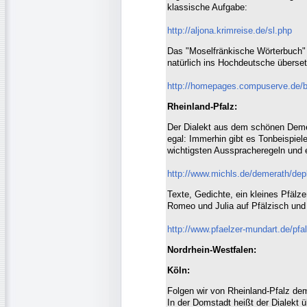
klassische Aufgabe:
http://aljona.krimreise.de/sl.php
Das "Moselfränkische Wörterbuch"
natürlich ins Hochdeutsche überset
http://homepages.compuserve.de/
Rheinland-Pfalz:
Der Dialekt aus dem schönen Demer
egal: Immerhin gibt es Tonbeispiele
wichtigsten Ausspracheregeln und 
http://www.michls.de/demerath/depl
Texte, Gedichte, ein kleines Pfälz
Romeo und Julia auf Pfälzisch und
http://www.pfaelzer-mundart.de/pfa
Nordrhein-Westfalen:
Köln:
Folgen wir von Rheinland-Pfalz dem
In der Domstadt heißt der Dialekt 