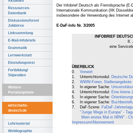
Aktuelles
Der Infobrief Deutsch als Fremdsprache (E-Da
Ressourcen-
Internationale Kommunikation (IIK Düsseldorf
Datenbank
insbesondere die Verwendung des Internet a
Diskussionsforen/
E-DaF-Info Nr. 3/2005
Jobbörse
Linksammlung
INFOBRIEF DEUTSCH
E-Mail-Infobriefe
8. 
eine Servicel
Grammatik
Lernwerkstatt
Einstufungstest
ÜBERBLICK
Fortbildung/
0.
Vorwort
Stipendien
1. Unterrichtsmodul:
Deutsche Dia
2.
WWW-Foren, Stellenangebote un
3. In eigener Sache:
Universitäts
Weitere
4. Unterrichtsmodul:
Eine kleine 
Portalangebote
5. In eigener Sache:
Orientierung
6. In eigener Sache:
Buchbestell
wirtschafts-
7. DaF-Szene:
FaDaF-Jahrestagu
deutsch.de
"Junge Wege in Europa" - Tag
Mein erstes Mal in NRW" - Chat
Impressum/Abonnement
Lehrmaterial
Webliographie