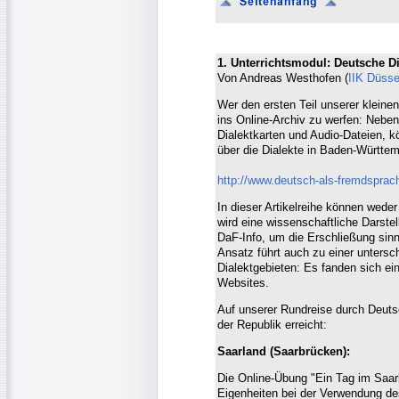
1. Unterrichtsmodul: Deutsche Dia
Von Andreas Westhofen (
IIK Düsse
Wer den ersten Teil unserer kleinen
ins Online-Archiv zu werfen: Neben
Dialektkarten und Audio-Dateien, k
über die Dialekte in Baden-Württe
http://www.deutsch-als-fremdsprach
In dieser Artikelreihe können wede
wird eine wissenschaftliche Darste
DaF-Info, um die Erschließung sinn
Ansatz führt auch zu einer untersch
Dialektgebieten: Es fanden sich ein
Websites.
Auf unserer Rundreise durch Deuts
der Republik erreicht:
Saarland (Saarbrücken):
Die Online-Übung "Ein Tag im Saar
Eigenheiten bei der Verwendung des