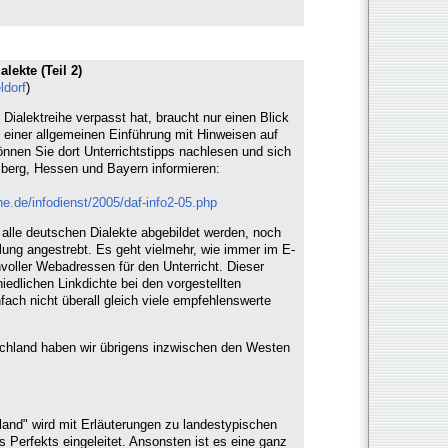
lekte (Teil 2)
ldorf
)
 Dialektreihe verpasst hat, braucht nur einen Blick
 einer allgemeinen Einführung mit Hinweisen auf
önnen Sie dort Unterrichtstipps nachlesen und sich
mberg, Hessen und Bayern informieren:
e.de/infodienst/2005/daf-info2-05.php
r alle deutschen Dialekte abgebildet werden, noch
llung angestrebt. Es geht vielmehr, wie immer im E-
voller Webadressen für den Unterricht. Dieser
iedlichen Linkdichte bei den vorgestellten
fach nicht überall gleich viele empfehlenswerte
chland haben wir übrigens inzwischen den Westen
land" wird mit Erläuterungen zu landestypischen
 Perfekts eingeleitet. Ansonsten ist es eine ganz