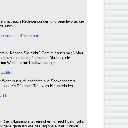
 enthält auch Redewendungen und Sprichworte, die
zt sind:
balesmanfred1/buch.htm
ath. Kennen Sie nicht? Geht mir auch so ;-) Aber
 dieses rheinland-pfälzischen Dialekts, die
eine Wortliste mit Redewendungen:
att.html
er Wörterbuch, Ausschnitte aus Shakespeare's
 sogar ein Pfälzisch-Test zum Herunterladen:
lz.htm
 Rhein flussabwärts, erreichen wir recht bald Köln.
übrigens genauso wie das regionale Bier: Kölsch.