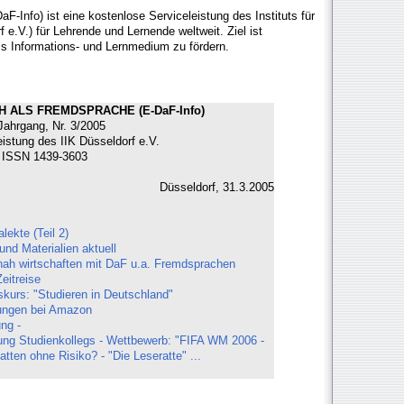
F-Info) ist eine kostenlose Serviceleistung des Instituts für
 e.V.) für Lehrende und Lernende weltweit. Ziel ist
ls Informations- und Lernmedium zu fördern.
 ALS FREMDSPRACHE (E-DaF-Info)
Jahrgang, Nr. 3/2005
eistung des IIK Düsseldorf e.V.
ISSN 1439-3603
Düsseldorf, 31.3.2005
lekte (Teil 2)
d Materialien aktuell
nah wirtschaften mit DaF u.a. Fremdsprachen
Zeitreise
skurs: "Studieren in Deutschland"
ungen bei Amazon
ng -
ung Studienkollegs - Wettbewerb: "FIFA WM 2006 -
ten ohne Risiko? - "Die Leseratte" ...