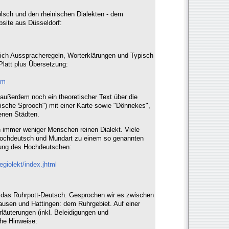
sch und den rheinischen Dialekten - dem
bsite aus Düsseldorf:
sich Ausspracheregeln, Worterklärungen und Typisch
Platt plus Übersetzung:
tm
d außerdem noch ein theoretischer Text über die
nische Sprooch") mit einer Karte sowie "Dönnekes",
enen Städten.
n immer weniger Menschen reinen Dialekt. Viele
ochdeutsch und Mundart zu einem so genannten
rbung des Hochdeutschen:
egiolekt/index.jhtml
t das Ruhrpott-Deutsch. Gesprochen wir es zwischen
usen und Hattingen: dem Ruhrgebiet. Auf einer
läuterungen (inkl. Beleidigungen und
he Hinweise: