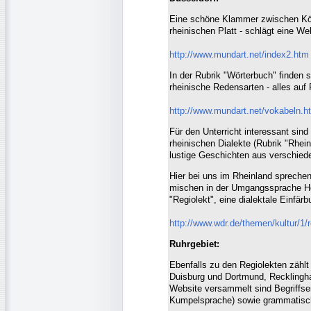
Eine schöne Klammer zwischen Köl
rheinischen Platt - schlägt eine We
http://www.mundart.net/index2.htm
In der Rubrik "Wörterbuch" finden 
rheinische Redensarten - alles auf 
http://www.mundart.net/vokabeln.h
Für den Unterricht interessant sin
rheinischen Dialekte (Rubrik "Rhei
lustige Geschichten aus verschied
Hier bei uns im Rheinland spreche
mischen in der Umgangssprache H
"Regiolekt", eine dialektale Einfä
http://www.wdr.de/themen/kultur/1/r
Ruhrgebiet:
Ebenfalls zu den Regiolekten zähl
Duisburg und Dortmund, Recklingha
Website versammelt sind Begriffser
Kumpelsprache) sowie grammatisc