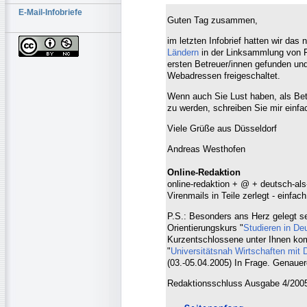
E-Mail-Infobriefe
Guten Tag zusammen,
im letzten Infobrief hatten wir das
Ländern
in der Linksammlung von Fa
ersten Betreuer/innen gefunden un
Webadressen freigeschaltet.
Wenn auch Sie Lust haben, als Bet
zu werden, schreiben Sie mir einfac
Viele Grüße aus Düsseldorf
Andreas Westhofen
Online-Redaktion
online-redaktion + @ + deutsch-als
Virenmails in Teile zerlegt - einf
P.S.: Besonders ans Herz gelegt se
Orientierungskurs "
Studieren in De
Kurzentschlossene unter Ihnen ko
"
Universitätsnah Wirtschaften mit
(03.-05.04.2005) In Frage. Genauere
Redaktionsschluss Ausgabe 4/2005