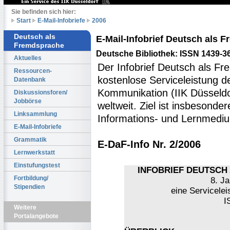
Sie befinden sich hier:
Start
E-Mail-Infobriefe
2006
Deutsch als
E-Mail-Infobrief Deutsch als
Fremdsprache
Deutsche Bibliothek: ISSN 1439-3
Aktuelles
Der Infobrief Deutsch als Fr
Ressourcen-
kostenlose Serviceleistung des
Datenbank
Kommunikation (IIK Düsseldo
Diskussionsforen/
Jobbörse
weltweit. Ziel ist insbesonde
Linksammlung
Informations- und Lernmediu
E-Mail-Infobriefe
Grammatik
E-DaF-Info Nr. 2/2006
Lernwerkstatt
Einstufungstest
INFOBRIEF DEUTSCH 
Fortbildung/
8. Ja
Stipendien
eine Servicelei
I
Weitere
Portalangebote