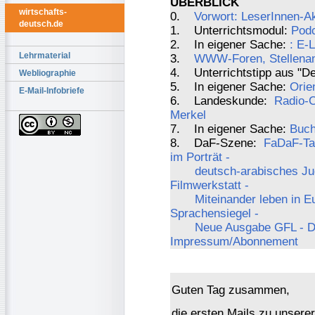
ÜBERBLICK
wirtschafts-
0.
Vorwort: LeserInnen-A
deutsch.de
1. Unterrichtsmodul:
Podc
2. In eigener Sache:
: E-
Lehrmaterial
3.
WWW-Foren, Stellenang
4. Unterrichtstipp aus "De
Webliographie
5. In eigener Sache:
Orie
E-Mail-Infobriefe
6. Landeskunde:
Radio-C
Merkel
7. In eigener Sache:
Buch
8. DaF-Szene:
FaDaF-Ta
im Porträt -
deutsch-arabisches Jug
Filmwerkstatt -
Miteinander leben in 
Sprachensiegel -
Neue Ausgabe GFL - D
Impressum/Abonnement
Guten Tag zusammen,
die ersten Mails zu unser