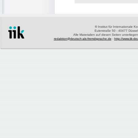
©
Institut für Internationale 
Eulerstraße 50 - 40477 Düssel
Alle Materialien auf diesen Seiten unterliege
redaktion@deutsch-als-fremdsprache.de
-
http://www.iik-d