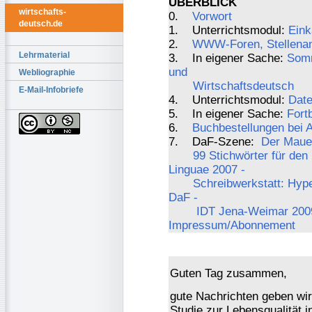
ÜBERBLICK
wirtschafts-
0.
Vorwort
deutsch.de
1. Unterrichtsmodul:
Eink
2.
WWW-Foren, Stellenang
Lehrmaterial
3. In eigener Sache:
Somm
und
Webliographie
Wirtschaftsdeutsch
E-Mail-Infobriefe
4. Unterrichtsmodul:
Date
5. In eigener Sache:
Fort
6.
Buchbestellungen bei
7. DaF-Szene:
Der Mauer
99 Stichwörter für den
Linguae 2007 -
Schreibwerkstatt: Hyper
DaF -
IDT Jena-Weimar 2009
Impressum/Abonnement
Guten Tag zusammen,
gute Nachrichten geben wir
Studie zur Lebensqualität 