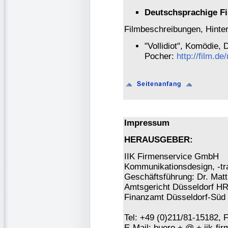
Deutschsprachige Fi
Filmbeschreibungen, Hinte
"Vollidiot", Komödie,
Pocher:
http://film.d
Impressum
HERAUSGEBER:
IIK Firmenservice GmbH
Kommunikationsdesign, -tra
Geschäftsführung: Dr. Mat
Amtsgericht Düsseldorf H
Finanzamt Düsseldorf-Süd 
Tel: +49 (0)211/81-15182, 
E-Mail: buero + @ + iik-fi