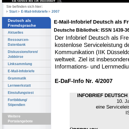
Sie befinden sich hier:
Start
E-Mail-Infobriefe
2007
Deutsch als
E-Mail-Infobrief Deutsch als
Fremdsprache
Deutsche Bibliothek: ISSN 1439-3
Aktuelles
Der Infobrief Deutsch als Fr
Ressourcen-
kostenlose Serviceleistung des
Datenbank
Kommunikation (IIK Düsseldo
Diskussionsforen/
Jobbörse
weltweit. Ziel ist insbesonde
Linksammlung
Informations- und Lernmediu
E-Mail-Infobriefe
Grammatik
E-DaF-Info Nr. 4/2007
Lernwerkstatt
Einstufungstest
INFOBRIEF DEUTSCH 
Fortbildung/
10. J
Stipendien
eine Servicelei
I
Weitere
Portalangebote