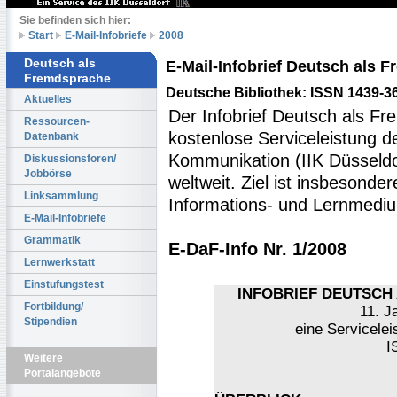
Sie befinden sich hier:
Start
E-Mail-Infobriefe
2008
Deutsch als
E-Mail-Infobrief Deutsch als
Fremdsprache
Deutsche Bibliothek: ISSN 1439-3
Aktuelles
Der Infobrief Deutsch als Fr
Ressourcen-
kostenlose Serviceleistung des
Datenbank
Kommunikation (IIK Düsseldo
Diskussionsforen/
Jobbörse
weltweit. Ziel ist insbesonde
Linksammlung
Informations- und Lernmediu
E-Mail-Infobriefe
Grammatik
E-DaF-Info Nr. 1/2008
Lernwerkstatt
Einstufungstest
INFOBRIEF DEUTSCH 
Fortbildung/
11. J
Stipendien
eine Servicelei
I
Weitere
Portalangebote