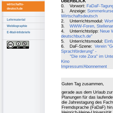
ÜBERBLICK
wirtschafts-
0. Vorwort:
FaDaF-Tagung
deutsch.de
1. Anzeige:
Sommerkurse
Wirtschaftsdeutsch
Lehrmaterial
2. Unterrichtsmodul:
Wort
3.
WWW-Foren, Stellenang
Webliographie
4. Unterrichtstipp:
Neue W
E-Mail-Infobriefe
deutschbuch.de"
5. Unterrichtsmodul:
Einf
6. DaF-Szene:
Verein "G
Sprachförderung" -
"Die rote Zora" im Unt
Kino
Impressum/Abonnement
Guten Tag zusammen,
gerade aus dem Urlaub zurü
Planungen für das laufende
die Jahrestagung des Fach
Fremdsprache (FaDaF) hin, 
Heinrich-Heine-Universität 