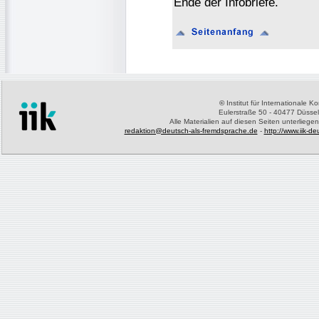
Ende der Infobriefe.
©
Institut für Internationale 
Eulerstraße 50 - 40477 Düssel
Alle Materialien auf diesen Seiten unterliege
redaktion@deutsch-als-fremdsprache.de
-
http://www.iik-d