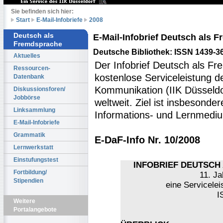
Sie befinden sich hier:
Start
E-Mail-Infobriefe
2008
Deutsch als
E-Mail-Infobrief Deutsch als
Fremdsprache
Deutsche Bibliothek: ISSN 1439-3
Aktuelles
Der Infobrief Deutsch als Fr
Ressourcen-
kostenlose Serviceleistung des
Datenbank
Kommunikation (IIK Düsseldo
Diskussionsforen/
Jobbörse
weltweit. Ziel ist insbesonde
Linksammlung
Informations- und Lernmediu
E-Mail-Infobriefe
Grammatik
E-DaF-Info Nr. 10/2008
Lernwerkstatt
Einstufungstest
INFOBRIEF DEUTSCH 
Fortbildung/
11. Ja
Stipendien
eine Servicelei
I
Weitere
Portalangebote