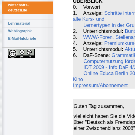
ÜBERBLICK
wirtschafts-
0. Vorwort
deutsch.de
1. Anzeige:
Schritte inter
alle Kurs- und
Lehrmaterial
Lernertypen in der Gru
2. Unterrichtsmodul:
Bunt
Webliographie
3.
WWW-Foren, Stellenang
E-Mail-Infobriefe
4. Anzeige:
Premiumkurs
5. Unterrichtsmodul:
Aktu
6. DaF-Szene:
Grammatik
Computernutzung förde
IDT 2009 - Info DaF 4/
Online Educa Berlin 2
Kino
Impressum/Abonnement
Guten Tag zusammen,
vielleicht haben Sie die Vi
über "Deutsch als Fremdspr
einer Zwischenbilanz 2008