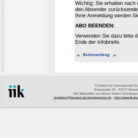
Wichtig: Sie erhalten nach
den Absender zurücksenden
Ihrer Anmeldung werden Si
ABO BEENDEN:
Verwenden Sie dazu bitte 
Ende der Infobriefe.
©
Institut für Internationale 
Eulerstraße 50 - 40477 Düssel
Alle Materialien auf diesen Seiten unterliege
redaktion@deutsch-als-fremdsprache.de
-
http://www.iik-d