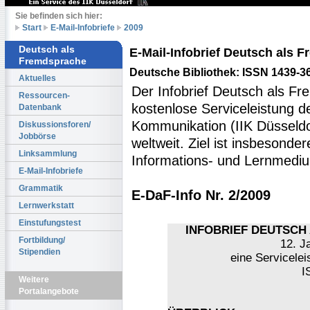
Sie befinden sich hier:
Start
E-Mail-Infobriefe
2009
Deutsch als
E-Mail-Infobrief Deutsch als
Fremdsprache
Deutsche Bibliothek: ISSN 1439-3
Aktuelles
Der Infobrief Deutsch als Fr
Ressourcen-
kostenlose Serviceleistung des
Datenbank
Kommunikation (IIK Düsseldo
Diskussionsforen/
Jobbörse
weltweit. Ziel ist insbesonde
Linksammlung
Informations- und Lernmediu
E-Mail-Infobriefe
Grammatik
E-DaF-Info Nr. 2/2009
Lernwerkstatt
Einstufungstest
INFOBRIEF DEUTSCH 
Fortbildung/
12. J
Stipendien
eine Servicelei
I
Weitere
Portalangebote