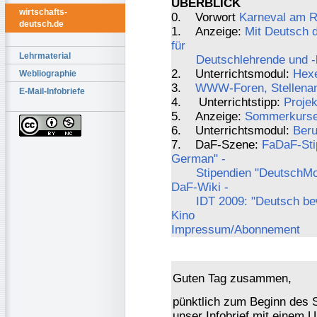
ÜBERBLICK
wirtschafts-
0. Vorwort
Karneval am R
deutsch.de
1. Anzeige:
Mit Deutsch 
für
Lehrmaterial
Deutschlehrende und -
2. Unterrichtsmodul:
Hexe
Webliographie
3.
WWW-Foren, Stellenang
E-Mail-Infobriefe
4. Unterrichtstipp:
Projek
5. Anzeige:
Sommerkurse 
6. Unterrichtsmodul:
Beru
7. DaF-Szene:
FaDaF-Sti
German" -
Stipendien "DeutschMobi
DaF-Wiki -
IDT 2009: "Deutsch be
Kino
Impressum/Abonnement
Guten Tag zusammen,
pünktlich zum Beginn des S
unser Infobrief mit einem 