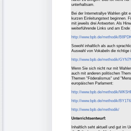
unterhaltsam.
Bei der Internetrallye Wahlen gibt
kurzen Einleitungstext beginnen. F
mit jeweils drei Antworten. Als Hi
weiterführende Links und am Ende 
http://www.bpb.de/methodik/B8PDKT
Sowohl inhaltlich als auch sprachli
Auswahl von Vokabeln die richtige 
http://www.bpb.de/methodik/GYN7
Wenn Sie sich nicht nur mit Wahle
auch mit anderen politischen Theme
Themen "Föderalismus" und "Mensc
europäischen Parlament:
http://www.bpb.de/methodik/WK5H
http://www.bpb.de/methodik/BY1T6
http://www.bpb.de/methodik/
Unterrichtsentwurf:
Inhaltlich seht aktuell und gut im U