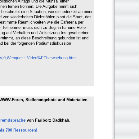
litischen Alltags und die Mühsal einer
nen lernen können. Die Aufgabe nennt sich
schreibt eine Situation, wie sie jederzeit an einer
 von wiederholten Diebstählen plant die Stadt, das
stimmte Räumlichkeiten wie die Cafeteria per
Teilnehmer muss sich zu Beginn für eine Rolle
zug auf Verhalten und Zielsetzung festgeschrieben,
bernimmt, an diese Beschreibung gebunden ist und
nd bei der folgenden Podiumsdiskussion
ZLV,0,Webquest_Video%FCberwachung.html
 WWW-Foren, Stellenangebote und Materialien
Fremdsprache
von Fariborz Dadkhah.
ls 700 Ressourcen!