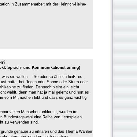
ikation in Zusammenarbeit mit der Heinrich-Heine-
en?
(bkl: Sprach- und Kommunikationstraining)
as sie wollen ... So oder so ähnlich heißt es
ust hatte, bei Regen oder Sonne oder Sturm oder
lkabine zu finden. Dennoch bleibt ein leicht
ht wählt, denn man hat ja mal gelernt und hört es
ie vom Mitmachen lebt und dass es ganz wichtig
enbar vielen Menschen unklar ist, wurden im
Bundestagswahl eine Reihe von Lernspielen
icht zu verwenden sind.
tergründe genauer zu erklären und das Thema Wahlen
 sehr informativ, sondern auch durchaus