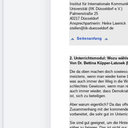
Institut für Internationale Kommun
Universität (IIK Düsseldorf e.V.)
Palmenstraße 25
40217 Düsseldorf
Ansprechpartnerin: Heike Lawnick
stellen@iik-duesseldorf.de
2. Unterrichtsmodul: Wozu wähl
Von Dr. Bettina Küpper-Latusek 
Die da oben machen doch sowieso, w
meistens, wenn man wieder keine L
was auch immer den Weg in die Wah
schlechtes Gewissen, wenn man nic
auch immer wieder, dass Demokrat
ist, sich zu beteiligen.
Aber warum eigentlich? Da das off
Zusammenhang mit der kommenden 
vorbereitet, die sehr gut im Unterr
Sie sind gut geeignet, um die Hin
näher zu bringen. Das ist nicht nur