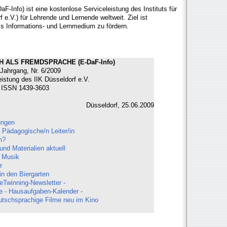
F-Info) ist eine kostenlose Serviceleistung des Instituts für
 e.V.) für Lehrende und Lernende weltweit. Ziel ist
ls Informations- und Lernmedium zu fördern.
 ALS FREMDSPRACHE (E-DaF-Info)
 Jahrgang, Nr. 6/2009
eistung des IIK Düsseldorf e.V.
ISSN 1439-3603
Düsseldorf, 25.06.2009
ungen
 Pädagogische/n Leiter/in
n?
d Materialien aktuell
 Musik
r
n den Biergarten
eTwinning-Newsletter -
e - Hausaufgaben-Kalender -
utschsprachige Filme neu im Kino