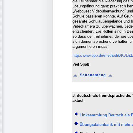
die Teilnehmer die Niederung des po
Lösungsfindung ganz praktisch ken
„Webquest Videoüberwachung“ und be
Schule passieren könnte. Auf Grund
gesamte Schulaußengelände und be
Videokamera zu überwachen. Jeder 
entscheiden. Die Rollen sind in Be
so dass der Teilnehmer, der sie ü
sich dementsprechend verhalten u
argumentieren muss:
http://www.bpb.de/methodik/KJD
Viel Spaß!
3. deutsch-als-fremdsprache.de:
aktuell
Linksammlung Deutsch als 
Übungsdatenbank mit mehr a