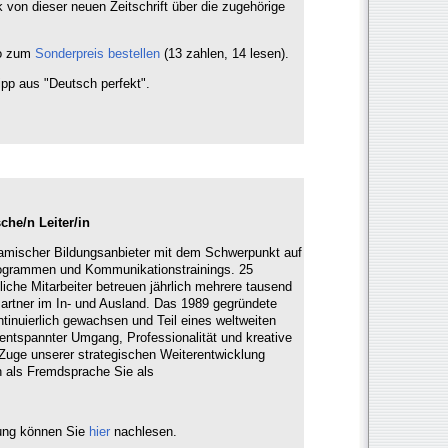
 von dieser neuen Zeitschrift über die zugehörige
bo zum
Sonderpreis bestellen
(13 zahlen, 14 lesen).
ipp aus "Deutsch perfekt".
he/n Leiter/in
ynamischer Bildungsanbieter mit dem Schwerpunkt auf
rogrammen und Kommunikationstrainings. 25
fliche Mitarbeiter betreuen jährlich mehrere tausend
 Partner im In- und Ausland. Das 1989 gegründete
ontinuierlich gewachsen und Teil eines weltweiten
 entspannter Umgang, Professionalität und kreative
 Zuge unserer strategischen Weiterentwicklung
h als Fremdsprache Sie als
bung können Sie
hier
nachlesen.