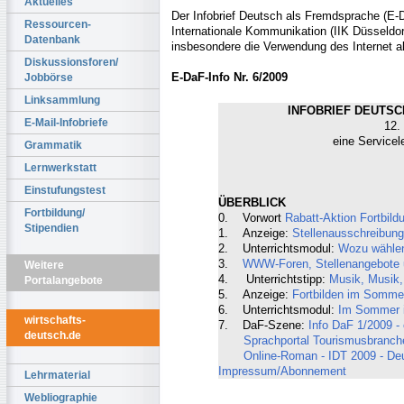
Aktuelles
Der Infobrief Deutsch als Fremdsprache (E-Da
Ressourcen-
Internationale Kommunikation (IIK Düsseldorf
Datenbank
insbesondere die Verwendung des Internet a
Diskussionsforen/
E-DaF-Info Nr. 6/2009
Jobbörse
Linksammlung
INFOBRIEF DEUTSCH
E-Mail-Infobriefe
12.
eine Servicel
Grammatik
Lernwerkstatt
Einstufungstest
ÜBERBLICK
Fortbildung/
0. Vorwort
Rabatt-Aktion Fortbild
Stipendien
1. Anzeige:
Stellenausschreibung
2. Unterrichtsmodul:
Wozu wähle
3.
WWW-Foren, Stellenangebote un
Weitere
4. Unterrichtstipp:
Musik, Musik,
Portalangebote
5. Anzeige:
Fortbilden im Somme
6. Unterrichtsmodul:
Im Sommer i
wirtschafts-
7. DaF-Szene:
Info DaF 1/2009 - 
deutsch.de
Sprachportal Tourismusbranch
Online-Roman - IDT 2009 - De
Impressum/Abonnement
Lehrmaterial
Webliographie