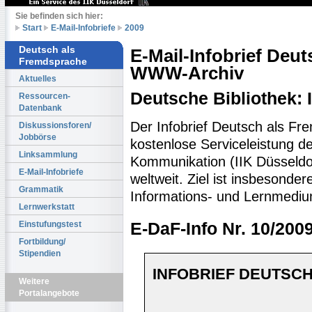
Sie befinden sich hier:
Start
E-Mail-Infobriefe
2009
Deutsch als
E-Mail-Infobrief Deu
Fremdsprache
WWW-Archiv
Aktuelles
Deutsche Bibliothek:
Ressourcen-
Datenbank
Der Infobrief Deutsch als Fr
Diskussionsforen/
Jobbörse
kostenlose Serviceleistung des
Linksammlung
Kommunikation (IIK Düsseldo
E-Mail-Infobriefe
weltweit. Ziel ist insbesonde
Grammatik
Informations- und Lernmediu
Lernwerkstatt
Einstufungstest
E-DaF-Info Nr. 10/200
Fortbildung/
Stipendien
INFOBRIEF DEUTSCH
Weitere
Portalangebote