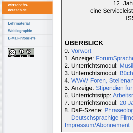
12. Jah
wirtschafts-
eine Serviceleis
deutsch.de
IS
Lehrmaterial
Webliographie
E-Mail-Infobriefe
ÜBERBLICK
Vorwort
Anzeige:
ForumSprache 
Unterrichtsmodul:
Musi
Unterrichtsmodul:
Büch
WWW-Foren, Stellenang
Anzeige:
Stipendien für
Unterrichtstipp:
Arbeits
Unterrichtsmodul:
20 J
DaF-Szene:
Phraseolog
Deutschsprachige Film
Impressum/Abonnement