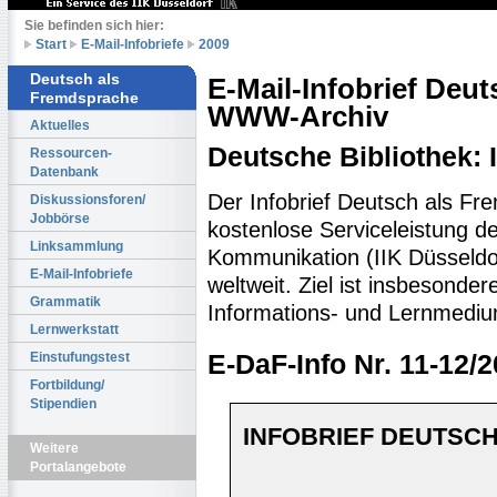
Sie befinden sich hier:
Start
E-Mail-Infobriefe
2009
Deutsch als
E-Mail-Infobrief Deu
Fremdsprache
WWW-Archiv
Aktuelles
Deutsche Bibliothek:
Ressourcen-
Datenbank
Der Infobrief Deutsch als Fr
Diskussionsforen/
Jobbörse
kostenlose Serviceleistung des
Linksammlung
Kommunikation (IIK Düsseldo
E-Mail-Infobriefe
weltweit. Ziel ist insbesonde
Grammatik
Informations- und Lernmediu
Lernwerkstatt
Einstufungstest
E-DaF-Info Nr. 11-12/
Fortbildung/
Stipendien
INFOBRIEF DEUTSCH
Weitere
Portalangebote