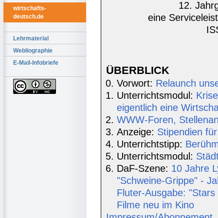
12. Jahr
wirtschafts-
eine Serviceleis
deutsch.de
IS
Lehrmaterial
Webliographie
E-Mail-Infobriefe
ÜBERBLICK
Vorwort:
Relaunch unse
Unterrichtsmodul:
Kris
eigentlich eine Wirtscha
WWW-Foren, Stellenang
Anzeige:
Stipendien für
Unterrichtstipp:
Berühm
Unterrichtsmodul:
Städt
DaF-Szene:
10 Jahre Ly
"Schweine-Grippe" - J
Fluter-Ausgabe: "Stars
Filme neu im Kino
Impressum/Abonnement