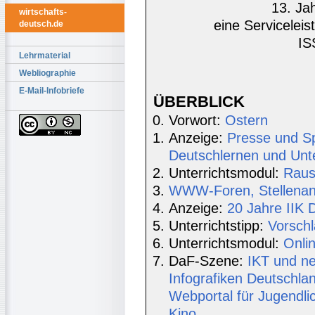
13. Ja
wirtschafts-
eine Serviceleis
deutsch.de
IS
Lehrmaterial
Webliographie
E-Mail-Infobriefe
ÜBERBLICK
Vorwort:
Ostern
Anzeige:
Presse und S
Deutschlernen und Unte
Unterrichtsmodul:
Raus
WWW-Foren, Stellenang
Anzeige:
20 Jahre IIK 
Unterrichtstipp:
Vorschl
Unterrichtsmodul:
Onli
DaF-Szene:
IKT und ne
Infografiken Deutschla
Webportal für Jugendli
Kino