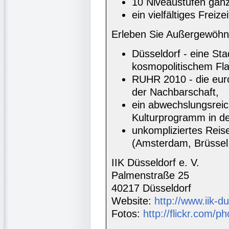
10 Niveaustufen ganz
ein vielfältiges Freiz
Erleben Sie Außergewöhnl
Düsseldorf - eine Sta
kosmopolitischem Flai
RUHR 2010 - die euro
der Nachbarschaft,
ein abwechslungsrei
Kulturprogramm in de
unkompliziertes Reis
(Amsterdam, Brüssel,
IIK Düsseldorf e. V.
Palmenstraße 25
40217 Düsseldorf
Website:
http://www.iik-d
Fotos:
http://flickr.com/ph