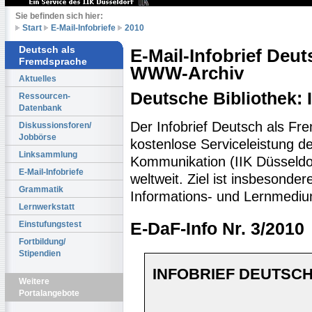
Sie befinden sich hier:
Start
E-Mail-Infobriefe
2010
Deutsch als
E-Mail-Infobrief Deu
Fremdsprache
WWW-Archiv
Aktuelles
Deutsche Bibliothek:
Ressourcen-
Datenbank
Der Infobrief Deutsch als Fr
Diskussionsforen/
Jobbörse
kostenlose Serviceleistung des
Linksammlung
Kommunikation (IIK Düsseldo
E-Mail-Infobriefe
weltweit. Ziel ist insbesonde
Grammatik
Informations- und Lernmediu
Lernwerkstatt
Einstufungstest
E-DaF-Info Nr. 3/2010
Fortbildung/
Stipendien
INFOBRIEF DEUTSCH
Weitere
Portalangebote