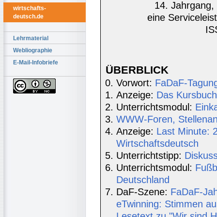
14. Jahrgang, 
wirtschafts-
eine Serviceleis
deutsch.de
IS
Lehrmaterial
Webliographie
E-Mail-Infobriefe
ÜBERBLICK
Vorwort:
FaDaF-Tagung 
Anzeige:
Das Kursbuch 
Unterrichtsmodul:
Eink
WWW-Foren, Stellenang
Anzeige:
Last Minute: 
Wirtschaftsdeutsch
Unterrichtstipp:
Diskus
Unterrichtsmodul:
Fußb
Deutschland
DaF-Szene:
FaDaF-Jahr
eTwinning: Stimmen aus
Lesetext zu "Wir sind 