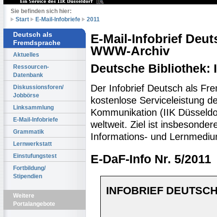
Sie befinden sich hier:
Start
E-Mail-Infobriefe
2011
Deutsch als
E-Mail-Infobrief Deu
Fremdsprache
WWW-Archiv
Aktuelles
Deutsche Bibliothek:
Ressourcen-
Datenbank
Der Infobrief Deutsch als Fr
Diskussionsforen/
Jobbörse
kostenlose Serviceleistung des
Linksammlung
Kommunikation (IIK Düsseldo
E-Mail-Infobriefe
weltweit. Ziel ist insbesonde
Grammatik
Informations- und Lernmediu
Lernwerkstatt
Einstufungstest
E-DaF-Info Nr. 5/2011
Fortbildung/
Stipendien
INFOBRIEF DEUTSCH
Weitere
Portalangebote