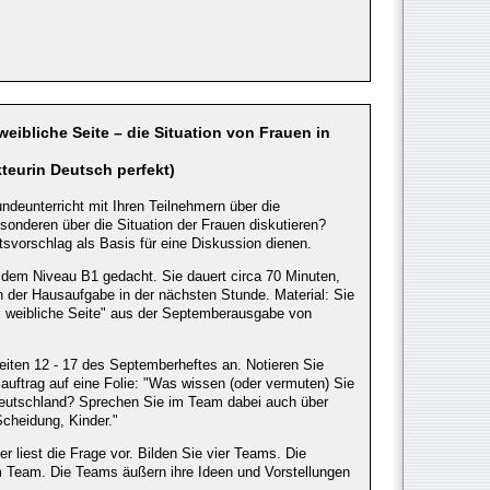
weibliche Seite – die Situation von Frauen in
teurin Deutsch perfekt)
eunterricht mit Ihren Teilnehmern über die
sonderen über die Situation der Frauen diskutieren?
tsvorschlag als Basis für eine Diskussion dienen.
 ab dem Niveau B1 gedacht. Sie dauert circa 70 Minuten,
n der Hausaufgabe in der nächsten Stunde. Material: Sie
 weibliche Seite" aus der Septemberausgabe von
Seiten 12 - 17 des Septemberheftes an. Notieren Sie
uftrag auf eine Folie: "Was wissen (oder vermuten) Sie
 Deutschland? Sprechen Sie im Team dabei auch über
Scheidung, Kinder."
er liest die Frage vor. Bilden Sie vier Teams. Die
m Team. Die Teams äußern ihre Ideen und Vorstellungen