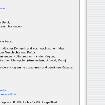
rse/
n Beruf,
errichtsstunden,
.
ene Faust:
schaftlicher Dynamik und kosmopolitischem Flair
tiger Geschichte und Kultur
annendes Kulturprogramm in der Region,
äischen Metropolen (Amsterdam, Brüssel, Paris).
esondere Programme zusammen und gewähren Rabatte.
eldorf/
duesseldorf/
eitags von 08:00 Uhr bis 19:00 Uhr geöffnet: