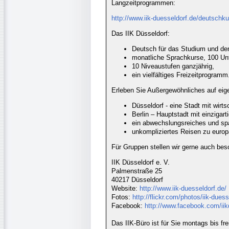
Langzeitprogrammen:
http://www.iik-duesseldorf.de/deutschku
Das IIK Düsseldorf:
Deutsch für das Studium und de
monatliche Sprachkurse, 100 Unt
10 Niveaustufen ganzjährig,
ein vielfältiges Freizeitprogramm
Erleben Sie Außergewöhnliches auf eig
Düsseldorf - eine Stadt mit wirt
Berlin – Hauptstadt mit einzigar
ein abwechslungsreiches und sp
unkompliziertes Reisen zu europ
Für Gruppen stellen wir gerne auch b
IIK Düsseldorf e. V.
Palmenstraße 25
40217 Düsseldorf
Website:
http://www.iik-duesseldorf.de/
Fotos:
http://flickr.com/photos/iik-duess
Facebook:
http://www.facebook.com/iik
Das IIK-Büro ist für Sie montags bis fr