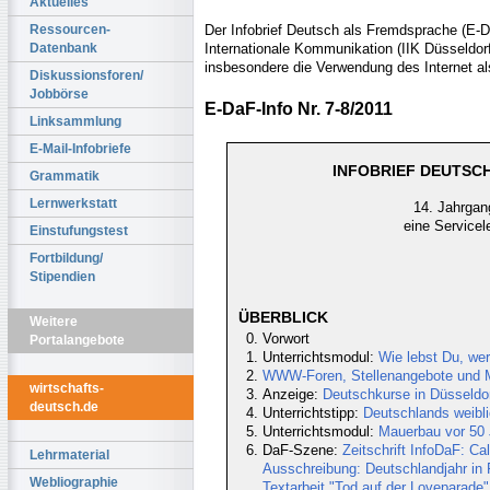
Aktuelles
Der Infobrief Deutsch als Fremdsprache (E-DaF
Ressourcen-
Internationale Kommunikation (IIK Düsseldorf 
Datenbank
insbesondere die Verwendung des Internet al
Diskussionsforen/
Jobbörse
E-DaF-Info Nr. 7-8/2011
Linksammlung
E-Mail-Infobriefe
INFOBRIEF DEUTSCH
Grammatik
Lernwerkstatt
14. Jahrgang
eine Servicel
Einstufungstest
Fortbildung/
Stipendien
ÜBERBLICK
Weitere
Vorwort
Portalangebote
Unterrichtsmodul:
Wie lebst Du, wer
WWW-Foren, Stellenangebote und Ma
wirtschafts-
Anzeige:
Deutschkurse in Düsseldor
deutsch.de
Unterrichtstipp:
Deutschlands weibli
Unterrichtsmodul:
Mauerbau vor 50 
DaF-Szene:
Zeitschrift InfoDaF: Ca
Lehrmaterial
Ausschreibung: Deutschlandjahr in
Webliographie
Textarbeit "Tod auf der Loveparade