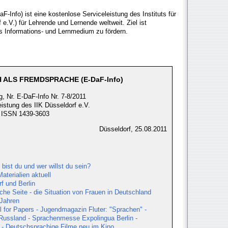
-Info) ist eine kostenlose Serviceleistung des Instituts für
e.V.) für Lehrende und Lernende weltweit. Ziel ist
s Informations- und Lernmedium zu fördern.
 ALS FREMDSPRACHE (E-DaF-Info)
, Nr. E-DaF-Info Nr. 7-8/2011
eistung des IIK Düsseldorf e.V.
ISSN 1439-3603
Düsseldorf, 25.08.2011
 bist du und wer willst du sein?
terialien aktuell
f und Berlin
che Seite - die Situation von Frauen in Deutschland
Jahren
ll for Papers - Jugendmagazin Fluter: "Sprachen" -
 Russland - Sprachenmesse Expolingua Berlin -
" - Deutschsprachige Filme neu im Kino