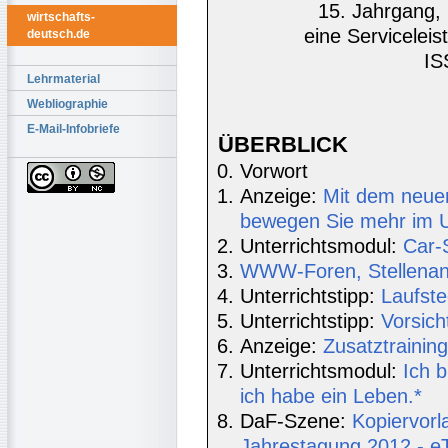
15. Jahrgang, 
wirtschafts-
eine Serviceleis
deutsch.de
IS
Lehrmaterial
Webliographie
E-Mail-Infobriefe
ÜBERBLICK
Vorwort
Anzeige:
Mit dem neu
bewegen Sie mehr im Un
Unterrichtsmodul:
Car-
WWW-Foren, Stellenang
Unterrichtstipp:
Laufste
Unterrichtstipp:
Vorsich
Anzeige:
Zusatztrainin
Unterrichtsmodul:
Ich b
ich habe ein Leben.*
DaF-Szene:
Kopiervorl
Jahrestagung 2012 - e