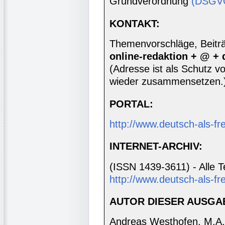
Grundverordnung
(DSGV
KONTAKT:
Themenvorschläge, Beiträg
online-redaktion + @ +
(Adresse ist als Schutz vor
wieder zusammensetzen.
PORTAL:
http://www.deutsch-als-f
INTERNET-ARCHIV:
(ISSN 1439-3611) - Alle T
http://www.deutsch-als-fr
AUTOR DIESER AUSGA
Andreas Westhofen, M.A.