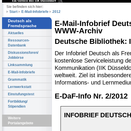
Sie befinden sich hier:
Start
E-Mail-Infobriefe
2012
Deutsch als
E-Mail-Infobrief Deu
Fremdsprache
WWW-Archiv
Aktuelles
Deutsche Bibliothek:
Ressourcen-
Datenbank
Der Infobrief Deutsch als Fr
Diskussionsforen/
Jobbörse
kostenlose Serviceleistung des
Linksammlung
Kommunikation (IIK Düsseldo
E-Mail-Infobriefe
weltweit. Ziel ist insbesonde
Grammatik
Informations- und Lernmediu
Lernwerkstatt
Einstufungstest
E-DaF-Info Nr. 2/2012
Fortbildung/
Stipendien
INFOBRIEF DEUTSCH
Weitere
Portalangebote