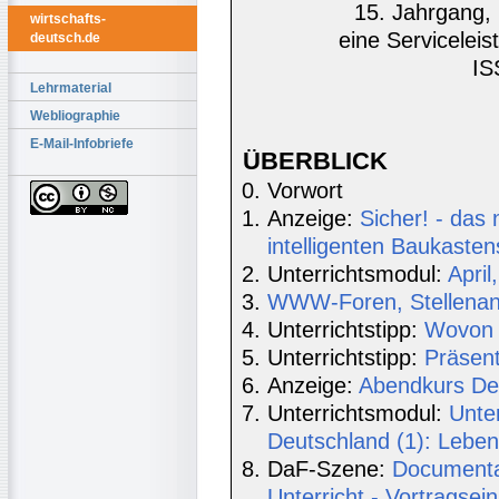
15. Jahrgang, 
wirtschafts-
eine Serviceleis
deutsch.de
IS
Lehrmaterial
Webliographie
E-Mail-Infobriefe
ÜBERBLICK
Vorwort
Anzeige:
Sicher! - das
intelligenten Baukaste
Unterrichtsmodul:
April,
WWW-Foren, Stellenang
Unterrichtstipp:
Wovon 
Unterrichtstipp:
Präsent
Anzeige:
Abendkurs De
Unterrichtsmodul:
Unter
Deutschland (1): Lebe
DaF-Szene:
Documenta 
Unterricht - Vortragse