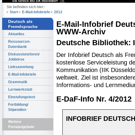
Sie befinden sich hier:
Start
E-Mail-Infobriefe
2012
Deutsch als
E-Mail-Infobrief Deu
Fremdsprache
WWW-Archiv
Aktuelles
Deutsche Bibliothek:
Ressourcen-
Datenbank
Der Infobrief Deutsch als Fr
Diskussionsforen/
Jobbörse
kostenlose Serviceleistung des
Linksammlung
Kommunikation (IIK Düsseldo
E-Mail-Infobriefe
weltweit. Ziel ist insbesonde
Grammatik
Informations- und Lernmediu
Lernwerkstatt
Einstufungstest
E-DaF-Info Nr. 4/2012
Fortbildung/
Stipendien
INFOBRIEF DEUTSCH
Weitere
Portalangebote