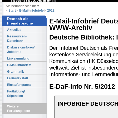
Sie befinden sich hier:
Start
E-Mail-Infobriefe
2012
Deutsch als
E-Mail-Infobrief Deu
Fremdsprache
WWW-Archiv
Aktuelles
Deutsche Bibliothek:
Ressourcen-
Datenbank
Der Infobrief Deutsch als Fr
Diskussionsforen/
Jobbörse
kostenlose Serviceleistung des
Linksammlung
Kommunikation (IIK Düsseldo
E-Mail-Infobriefe
weltweit. Ziel ist insbesonde
Grammatik
Informations- und Lernmediu
Lernwerkstatt
Einstufungstest
E-DaF-Info Nr. 5/2012
Fortbildung/
Stipendien
INFOBRIEF DEUTSCH
Weitere
Portalangebote