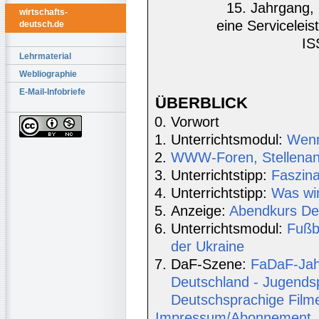
15. Jahrgang, 
wirtschafts-
eine Serviceleis
deutsch.de
IS
Lehrmaterial
Webliographie
E-Mail-Infobriefe
ÜBERBLICK
Vorwort
Unterrichtsmodul:
Wenn 
WWW-Foren, Stellenang
Unterrichtstipp:
Faszina
Unterrichtstipp:
Was wi
Anzeige:
Abendkurs De
Unterrichtsmodul:
Fußb
der Ukraine
DaF-Szene:
FaDaF-Jah
Deutschland - Jugendsp
Deutschsprachige Film
Impressum/Abonnement