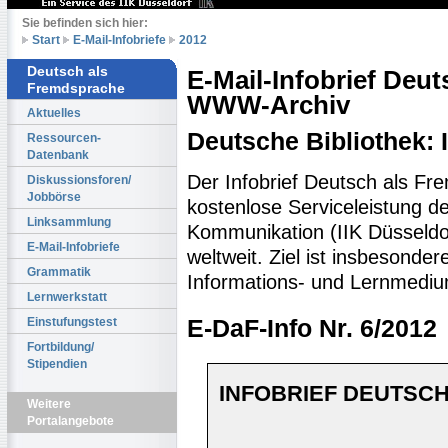
Sie befinden sich hier:
Start
E-Mail-Infobriefe
2012
Deutsch als
E-Mail-Infobrief Deu
Fremdsprache
WWW-Archiv
Aktuelles
Deutsche Bibliothek:
Ressourcen-
Datenbank
Der Infobrief Deutsch als Fr
Diskussionsforen/
Jobbörse
kostenlose Serviceleistung des
Linksammlung
Kommunikation (IIK Düsseldo
E-Mail-Infobriefe
weltweit. Ziel ist insbesonde
Grammatik
Informations- und Lernmediu
Lernwerkstatt
Einstufungstest
E-DaF-Info Nr. 6/2012
Fortbildung/
Stipendien
INFOBRIEF DEUTSCH
Weitere
Portalangebote