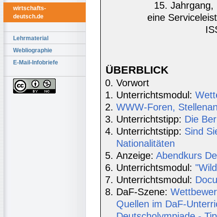
15. Jahrgang, 
wirtschafts-
eine Serviceleis
deutsch.de
IS
Lehrmaterial
Webliographie
E-Mail-Infobriefe
ÜBERBLICK
Vorwort
Unterrichtsmodul:
Wette
WWW-Foren, Stellenang
Unterrichtstipp:
Die Ber
Unterrichtstipp:
Sind Si
Nationalitäten
Anzeige:
Abendkurs De
Unterrichtsmodul:
"Wil
Unterrichtsmodul:
Docu
DaF-Szene:
Wettbewerb
Quellen im DaF-Unterric
Deutscholympiade - Tip