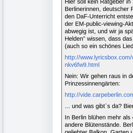
Hier soll kein Ratgeber i
Berlinerinnen, deutscher F
den DaF-Unterricht entst
der EM-public-viewing-Akt
abwegig ist, und wir ja sp
Helden" wissen, dass das i
(auch so ein schönes Lied,
http://www.lyricsbox.com/w
nkv6fw9.html
Nein: Wir gehen raus in d
Prinzessinnengärten:
http://vide.carpeberlin.c
... und was gibt`s da? Bie
In Berlin blühen mehr al
andere Blütenstände. Berli
geliebter Balkon, Garten 