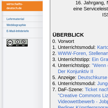
16. Jahrgang, 
wirtschafts-
eine Serviceleis
deutsch.de
IS
Lehrmaterial
Webliographie
E-Mail-Infobriefe
ÜBERBLICK
Vorwort
Unterrichtsmodul:
Karto
WWW-Foren, Stellenang
Unterrichtstipp:
Ein Gra
Unterrichtstipp:
"Wenn d
Der Konjunktiv II
Anzeige:
Deutschkurse 
Unterrichtsmodul:
Jung
DaF-Szene:
Ticket nac
"Creative Commons Lize
Videowettbewerb - Jobpo
Berliner Künstlerprogr