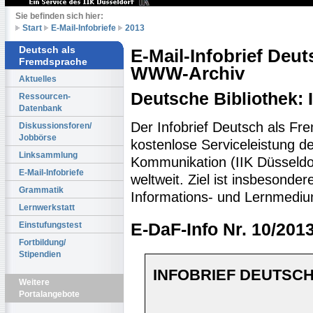
Sie befinden sich hier:
Start
E-Mail-Infobriefe
2013
Deutsch als
E-Mail-Infobrief Deu
Fremdsprache
WWW-Archiv
Aktuelles
Deutsche Bibliothek:
Ressourcen-
Datenbank
Der Infobrief Deutsch als Fr
Diskussionsforen/
Jobbörse
kostenlose Serviceleistung des
Linksammlung
Kommunikation (IIK Düsseldo
E-Mail-Infobriefe
weltweit. Ziel ist insbesonde
Grammatik
Informations- und Lernmediu
Lernwerkstatt
Einstufungstest
E-DaF-Info Nr. 10/201
Fortbildung/
Stipendien
INFOBRIEF DEUTSCH
Weitere
Portalangebote