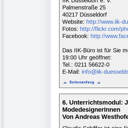
IIK Düsseldorf e. V.
Palmenstraße 25
40217 Düsseldorf
Website:
http://www.iik-d
Fotos:
http://flickr.com/ph
Facebook:
http://www.fac
Das IIK-Büro ist für Sie m
19:00 Uhr geöffnet:
Tel.: 0211 56622-0
E-Mail:
info@iik-duesseld
6. Unterrichtsmodul: 
ModedesignerInnen
Von Andreas Westhofe