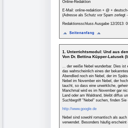
Online-Redaktion
E-Mail: online-redaktion + @ + deutsch
(Adresse als Schutz vor Spam zerlegt
Redaktionsschluss Ausgabe 12/2013: 0
1. Unterrichtsmodul: Und aus den 
Von Dr. Bettina Küpper-Latusek (
... der weiße Nebel wunderbar. Dies ist
das wahrscheinlich eines der bekanntest
Abendlied noch ein Nebel, der im Späts
Nebel im November ein Nebel, der hochs
taucht, so dass eine unwirkliche, gehe
Manchmal wird es im November gar nich
Land oder am Waldrand, bleibt diffus u
Suchbegriff "Nebel" suchen, finden Sie 
http://www.google.de
Nebel sind sowohl romantisch als auch g
verwendet. Besonders häufig erscheint