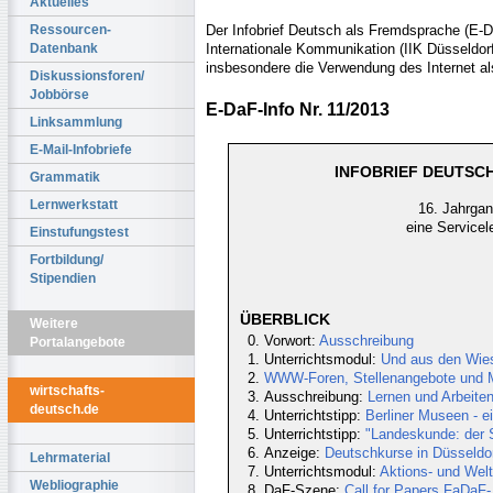
Aktuelles
Der Infobrief Deutsch als Fremdsprache (E-DaF
Ressourcen-
Internationale Kommunikation (IIK Düsseldorf 
Datenbank
insbesondere die Verwendung des Internet al
Diskussionsforen/
Jobbörse
E-DaF-Info Nr. 11/2013
Linksammlung
E-Mail-Infobriefe
INFOBRIEF DEUTSCH
Grammatik
Lernwerkstatt
16. Jahrgan
eine Servicel
Einstufungstest
Fortbildung/
Stipendien
ÜBERBLICK
Weitere
Vorwort:
Ausschreibung
Portalangebote
Unterrichtsmodul:
Und aus den Wies
WWW-Foren, Stellenangebote und Ma
wirtschafts-
Ausschreibung:
Lernen und Arbeite
deutsch.de
Unterrichtstipp:
Berliner Museen - ei
Unterrichtstipp:
"Landeskunde: der 
Anzeige:
Deutschkurse in Düsseldor
Lehrmaterial
Unterrichtsmodul:
Aktions- und Weltt
Webliographie
DaF-Szene:
Call for Papers FaDaF-