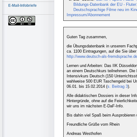
Bildungs-Datenbank der EU - Fluter
E-Mail-Infobriefe
Deutschsprachige Filme neu im Kin
Impressum/Abonnement
Guten Tag zusammen,
die Übungsdatenbank in unserem Fachp
ca. 1100 Eintragungen, auf die Sie über
http://www.deutsch-als-fremdsprache.d
Lernen und Arbeiten: Das IIK Düsseldorf 
an einem Deutschkurs teilnehmen. Die B
Intensivkurs Deutsch (150 Unterrichtsst
wahlweise 500 EUR Taschengeld bei Unt
06.01. bis 15.02.2014 (
s. Beitrag 3
).
Alle didaktischen Dossiers in dieser I
Hintergründe, ohne auf die Feierlichke
wir uns im nächsten E-DaF-Info.
Bis dahin viel Spaß beim Ausprobieren 
Freundliche Grüße vom Rhein
Andreas Westhofen