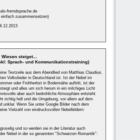
-als-fremdsprache.de
 - einfach zusammensetzen)
6.12.2013
Wiesen steiget...
bkl: Sprach- und Kommunikationstraining)
 eine Textzeile aus dem Abendlied von Matthias Claudius,
en Volkslieder in Deutschland ist. Ist der Nebel im
ommer oder Frühherbst in Bodennähe auftritt, ist der
teigt und alles um sich herum in ein milchiges Licht
imnisvolle aber auch bedrohliche Atmosphäre entsteht.
t richtig hell und die Umgebung, vor allem auf dem
nd unklar. Wenn Sie unter Google Bilder nach dem
eine Vielzahl von eindrucksvollen Nebelbildern:
ruselig und so werden sie in der Literatur auch
 der Nebel in der so genannten "Schwarzen Romantik":