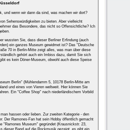
Düsseldorf
! Ok, und wenn wir dann da sind, was machen wir dort?
von Sehenswürdigkeiten zu bieten. Aber vielleicht
lnehmer das Besondere, das nicht so Offensichtliche? Ich
geben.
Aber wussten Sie, dass dieser Berliner Erfindung (auch
werden) ein ganzes Museum gewidmet ist? Das "Deutsche
ße 70 in Berlin-Mitte zeigt alles, was man über diese
ständlich gehört auch ein Imbiss dazu, damit Sie sich
 gibt es kein Döner-Museum, obwohl auch diese Speise
useum Berlin" (Mühlendamm 5, 10178 Berlin-Mitte am
chland und eines von Vieren weltweit. Hier können Sie
fahren. Ein "Coffee Shop" nach niederländischem Vorbild
man hassen oder lieben. Zur zweiten Kategorie - den
yler. Der Ramones-Fan hat sein Hobby öffentlich gemacht
zige "Ramones Museum" gegründet (Krausnickstr. 23,
uss dieser Band auf die Rockmusik gezeigt, es gibt ein