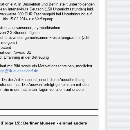
ation e.V. in Düsseldorf und Berlin stellt unter folgenden
en Intensivkurs Deutsch (150 Unterrichtsstunden) inkl.
 wahlweise 500 EUR Taschengeld bei Unterbringung auf
. bis 15.02.2014 zur Verfügung:
lstuhl angewiesenen, sympathischen
on 2-3 Stunden täglich,
ichts bzw. des gemeinsamen Freizeitprogramms (z.B.
g morgens)
 patent
auf dem Niveau B1
d: Erfahrung in der Betreuung
auf mit Bild sowie ein Motivationsschreiben, möglichst
age@iik-duesseldorf.de
. Da die Zeit knapp ist, endet diese Ausschreibung,
gefunden hat. Die Auswahl erfolgt gemeinsam mit den
den Sie in den nächsten Tagen vor allem auf unserer
n (Folge 15): Berliner Museen - einmal anders