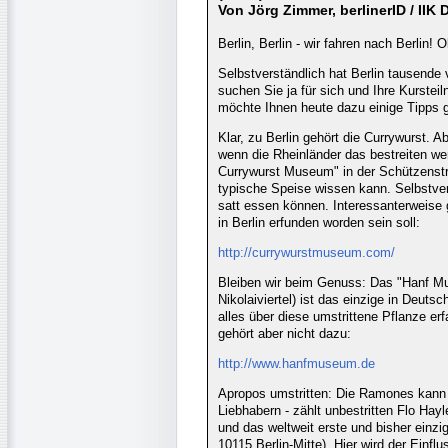
Von Jörg Zimmer, berlinerID / IIK 
Berlin, Berlin - wir fahren nach Berlin
Selbstverständlich hat Berlin tausende 
suchen Sie ja für sich und Ihre Kurstei
möchte Ihnen heute dazu einige Tipps 
Klar, zu Berlin gehört die Currywurst. 
wenn die Rheinländer das bestreiten 
Currywurst Museum" in der Schützenstra
typische Speise wissen kann. Selbstver
satt essen können. Interessanterweise
in Berlin erfunden worden sein soll:
http://currywurstmuseum.com/
Bleiben wir beim Genuss: Das "Hanf M
Nikolaiviertel) ist das einzige in Deuts
alles über diese umstrittene Pflanze er
gehört aber nicht dazu:
http://www.hanfmuseum.de
Apropos umstritten: Die Ramones kann 
Liebhabern - zählt unbestritten Flo Ha
und das weltweit erste und bisher ein
10115 Berlin-Mitte). Hier wird der Einfl