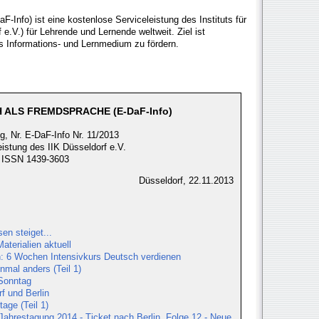
-Info) ist eine kostenlose Serviceleistung des Instituts für
e.V.) für Lehrende und Lernende weltweit. Ziel ist
s Informations- und Lernmedium zu fördern.
 ALS FREMDSPRACHE (E-DaF-Info)
g, Nr. E-DaF-Info Nr. 11/2013
eistung des IIK Düsseldorf e.V.
ISSN 1439-3603
Düsseldorf, 22.11.2013
en steiget...
terialien aktuell
n: 6 Wochen Intensivkurs Deutsch verdienen
nmal anders (Teil 1)
Sonntag
f und Berlin
age (Teil 1)
Jahrestagung 2014 - Ticket nach Berlin, Folge 12 - Neue