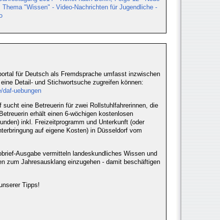
: Thema "Wissen" - Video-Nachrichten für Jugendliche -
o
ortal für Deutsch als Fremdsprache umfasst inzwischen
 eine Detail- und Stichwortsuche zugreifen können:
e/daf-uebungen
sucht eine Betreuerin für zwei Rollstuhlfahrerinnen, die
etreuerin erhält einen 6-wöchigen kostenlosen
unden) inkl. Freizeitprogramm und Unterkunft (oder
erbringung auf eigene Kosten) in Düsseldorf vom
nfobrief-Ausgabe vermitteln landeskundliches Wissen und
iten zum Jahresausklang einzugehen - damit beschäftigen
unserer Tipps!