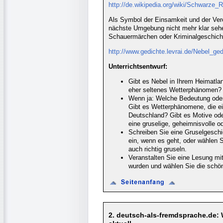
http://de.wikipedia.org/wiki/Schwarze_
Als Symbol der Einsamkeit und der Vere
nächste Umgebung nicht mehr klar sehen
Schauermärchen oder Kriminalgeschicht
http://www.gedichte.levrai.de/Nebel_ge
Unterrichtsentwurf:
Gibt es Nebel in Ihrem Heimatlan
eher seltenes Wetterphänomen?
Wenn ja: Welche Bedeutung oder
Gibt es Wetterphänomene, die ei
Deutschland? Gibt es Motive od
eine gruselige, geheimnisvolle 
Schreiben Sie eine Gruselgeschic
ein, wenn es geht, oder wählen 
auch richtig gruseln.
Veranstalten Sie eine Lesung mit
wurden und wählen Sie die schö
2. deutsch-als-fremdsprache.de: