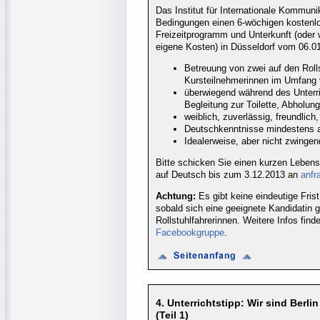
Das Institut für Internationale Kommunik
Bedingungen einen 6-wöchigen kostenlos
Freizeitprogramm und Unterkunft (oder
eigene Kosten) in Düsseldorf vom 06.01
Betreuung von zwei auf den Rol
Kursteilnehmerinnen im Umfang v
überwiegend während des Unterr
Begleitung zur Toilette, Abholun
weiblich, zuverlässig, freundlich,
Deutschkenntnisse mindestens 
Idealerweise, aber nicht zwingen
Bitte schicken Sie einen kurzen Lebensl
auf Deutsch bis zum 3.12.2013 an
anfr
Achtung:
Es gibt keine eindeutige Frist
sobald sich eine geeignete Kandidatin 
Rollstuhlfahrerinnen. Weitere Infos fin
Facebookgruppe
.
4. Unterrichtstipp: Wir sind Berli
(Teil 1)