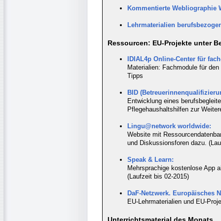
Kommentierte Webliographie 
Lehrmaterialien berufsbezogen
Ressourcen: EU-Projekte unter Bet
IDIAL4p Online-Center für fac
Materialien: Fachmodule für den 
Tipps
BID (Betreuerinnenqualifizieru
Entwicklung eines berufsbegleit
Pflegehaushaltshilfen zur Weite
Lingu@network worldwide:
Website mit Ressourcendatenba
und Diskussionsforen dazu. (Lauf
Speak & Learn:
Mehrsprachige kostenlose App a
(Laufzeit bis 02-2015)
DaF-Netzwerk. Europäisches N
EU-Lehrmaterialien und EU-Proj
Unterrichtsmaterial des Monats