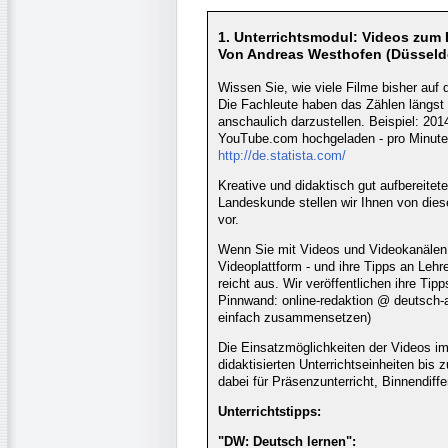
1. Unterrichtsmodul: Videos zum
Von Andreas Westhofen (Düsseld
Wissen Sie, wie viele Filme bisher au
Die Fachleute haben das Zählen längs
anschaulich darzustellen. Beispiel: 20
YouTube.com hochgeladen - pro Minute
http://de.statista.com/
Kreative und didaktisch gut aufbereite
Landeskunde stellen wir Ihnen von diese
vor.
Wenn Sie mit Videos und Videokanälen i
Videoplattform - und ihre Tipps an Leh
reicht aus. Wir veröffentlichen ihre 
Pinnwand: online-redaktion @ deutsch-
einfach zusammensetzen)
Die Einsatzmöglichkeiten der Videos im 
didaktisierten Unterrichtseinheiten bis
dabei für Präsenzunterricht, Binnendif
Unterrichtstipps:
"DW: Deutsch lernen":