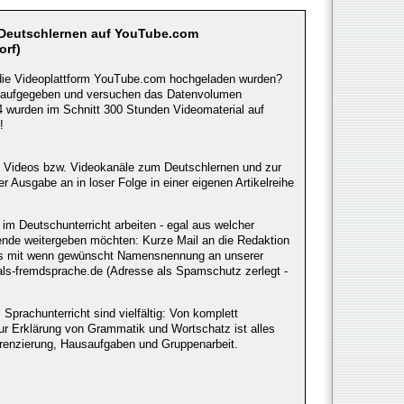
 Deutschlernen auf YouTube.com
orf)
f die Videoplattform YouTube.com hochgeladen wurden?
t aufgegeben und versuchen das Datenvolumen
14 wurden im Schnitt 300 Stunden Videomaterial auf
!
te Videos bzw. Videokanäle zum Deutschlernen und zur
r Ausgabe an in loser Folge in einer eigenen Artikelreihe
m Deutschunterricht arbeiten - egal aus welcher
rende weitergeben möchten: Kurze Mail an die Redaktion
Tipps mit wenn gewünscht Namensnennung an unserer
als-fremdsprache.de (Adresse als Spamschutz zerlegt -
Sprachunterricht sind vielfältig: Von komplett
 zur Erklärung von Grammatik und Wortschatz ist alles
ferenzierung, Hausaufgaben und Gruppenarbeit.