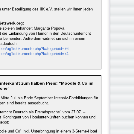
nter Beteiligung des IIK e.V. stellen wir Ihnen jeden
Netzwerk.org:
Beispielen behandelt Margarita Popova
n) die Einbindung von Humor in den Deutschunterricht
bei Lernenden. Außerdem widmet sie sich in einem
tsdeutsch.
uppen/ag1/dokumente.php?kategorieid=76
uppen/ag1/dokumente.php?kategorieid=74
lunterkunft zum halben Preis: "Moodle & Co im
ache"
n Mitte Juli bis Ende September Intensiv-Fortbildungen für
gen sind bereits ausgebucht.
nterricht Deutsch als Fremdsprache" vom 27.07. –
es Kontingent von Hotelunterkünften buchen können und
ebot:
dle und Co" inkl. Unterbringung in einem 3-Sterne-Hotel