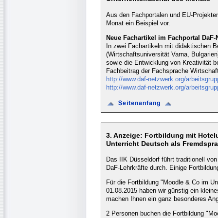
Aus den Fachportalen und EU-Projekten u
Monat ein Beispiel vor.
Neue Fachartikel im Fachportal DaF-
In zwei Fachartikeln mit didaktischen 
(Wirtschaftsuniversität Varna, Bulgarie
sowie die Entwicklung von Kreativität 
Fachbeitrag der Fachsprache Wirtschaf
http://www.daf-netzwerk.org/arbeitsgr
http://www.daf-netzwerk.org/arbeitsgr
3. Anzeige: Fortbildung mit Hote
Unterricht Deutsch als Fremdspr
Das IIK Düsseldorf führt traditionell vo
DaF-Lehrkräfte durch. Einige Fortbildun
Für die Fortbildung "Moodle & Co im U
01.08.2015 haben wir günstig ein klein
machen Ihnen ein ganz besonderes Ang
2 Personen buchen die Fortbildung "Moo