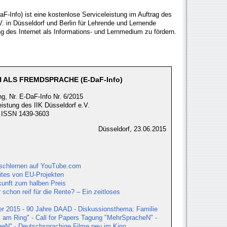
F-Info) ist eine kostenlose Serviceleistung im Auftrag des
.V. in Düsseldorf und Berlin für Lehrende und Lernende
ng des Internet als Informations- und Lernmedium zu fördern.
 ALS FREMDSPRACHE (E-DaF-Info)
g, Nr. E-DaF-Info Nr. 6/2015
eistung des IIK Düsseldorf e.V.
ISSN 1439-3603
Düsseldorf, 23.06.2015
schlernen auf YouTube.com
ites von EU-Projekten
rkunft zum halben Preis
 schon reif für die Rente? – Ein zeitloses
er 2015 - 90 Jahre DAAD - Diskussionsthema: Familie
k am Ring" - Call for Papers Tagung "MehrSpracheN" -
heN" - Deutschsprachige Filme neu im Kino