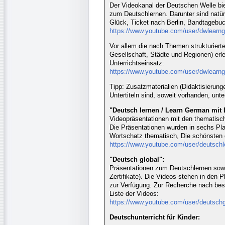
Der Videokanal der Deutschen Welle bie
zum Deutschlernen. Darunter sind natür
Glück, Ticket nach Berlin, Bandtageb
https://www.youtube.com/user/dwlearn
Vor allem die nach Themen strukturiert
Gesellschaft, Städte und Regionen) erl
Unterrichtseinsatz:
https://www.youtube.com/user/dwlearng
Tipp: Zusatzmaterialien (Didaktisierung
Untertiteln sind, soweit vorhanden, unte
"Deutsch lernen / Learn German mit 
Videopräsentationen mit den thematis
Die Präsentationen wurden in sechs Play
Wortschatz thematisch, Die schönsten 
https://www.youtube.com/user/deutschl
"Deutsch global":
Präsentationen zum Deutschlernen sowi
Zertifikate). Die Videos stehen in den
zur Verfügung. Zur Recherche nach be
Liste der Videos:
https://www.youtube.com/user/deutschg
Deutschunterricht für Kinder: