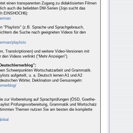
tet einen transparenten Zugang zu didaktisierten Filmen
lich auch die beliebten DW-Serien (Jojo sucht das
uch EINSHOCH6):
german
en "Playlists" (z.B. Sprache und Sprachgebrauch,
eichtern die Suche nach geeigneten Videos für den
erman/playlists
en, Transkriptionen) und weitere Video-Versionen mit
r den Videos verlinkt ("Mehr Anzeigen").
Deutschlernerblog":
chen Schwerpunkten Wortschatzarbeit und Grammatik.
lists aufgeteilt, u. a. Deutsch lernen A1 und A2
deutschen Wörter, Deklination und Genusregeln:
ernerblog/
e zur Vorbereitung auf Sprachprüfungen (ÖSD, Goethe-
 Playlist Prüfungsvorbereitung, Grammatik und Wortschatz
stimmten Themen nutzen Sie am besten die komplette
lobal