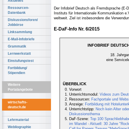
Aktuelles
Ressourcen-
Der Infobrief Deutsch als Fremdsprache (E-Da
Datenbank
Instituts für Internationale Kommunikation e
weltweit. Ziel ist insbesondere die Verwendu
Diskussionsforen/
Jobbörse
E-DaF-Info Nr. 6/2015
Linksammlung
E-Mail-Infobriefe
INFOBRIEF DEUTSCH
Grammatik
Lernwerkstatt
18. Jahrgan
eine Servicel
Einstufungstest
Fortbildung/
Stipendien
ÜBERBLICK
Weitere
Vorwort
Portalangebote
Unterrichtsmodul:
Videos zum Deut
Ressourcen:
Fachportale und Webs
wirtschafts-
Anzeige:
Fortbildung mit Hotelunte
deutsch.de
Unterrichtstipp:
Noch kein Alter oder
Diskussionsthema
DaF-Szene:
Top 100 Sprachliebhab
Lehrmaterial
im Wandel - Aktuell: 30 Jahre "Roc
Webliographie
Call for Papers Tagung "MehrSprac