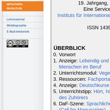
19. Jahrgang, 
wirtschafts-
Eine Service
deutsch.de
Instituts für Internatio
Lehrmaterial
Webliographie
ISSN 1439
E-Mail-Infobriefe
ÜBERBLICK
Vorwort
Anzeige:
Lebendig und
Menschen im Beruf
Unterrichtsmodul:
Vege
Ressourcen:
Fachporta
Anzeige:
Deutschkurse 
Unterrichtstipp:
Hört, h
des Zuhörers
DaF-Szene:
Sprachlich
(Call for Manuscripts) 