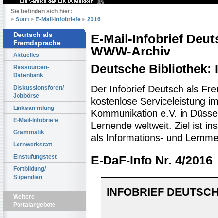
Sie befinden sich hier:
Start
E-Mail-Infobriefe
2016
Deutsch als
E-Mail-Infobrief Deu
Fremdsprache
WWW-Archiv
Aktuelles
Deutsche Bibliothek:
Ressourcen-
Datenbank
Der Infobrief Deutsch als Fr
Diskussionsforen/
Jobbörse
kostenlose Serviceleistung im 
Linksammlung
Kommunikation e.V. in Düssel
E-Mail-Infobriefe
Lernende weltweit. Ziel ist 
Grammatik
als Informations- und Lernme
Lernwerkstatt
Einstufungstest
E-DaF-Info Nr. 4/2016
Fortbildung/
Stipendien
INFOBRIEF DEUTSCH
Weitere
Portalangebote