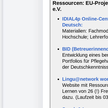
Ressourcen: EU-Projek
e.V.
IDIAL4p Online-Cen
Deutsch:
Materialien: Fachmod
Hochschule; Lehrerfor
BID (Betreuerinnenq
Entwicklung eines be
Portfolios für Pflege
der Deutschkenntnis
Lingu@network wor
Website mit Ressou
Lernen von 26 (!) F
dazu. (Laufzeit bis 0