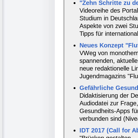
"Zehn Schritte zu 
Videoreihe des Porta
Studium in Deutschlan
Aspekte von zwei Stu
Tipps für internation
Neues Konzept "Flut
VWeg von monothemat
spannenden, aktuelle
neue redaktionelle Li
Jugendmagazins "Flut
Gefährliche Gesund
Didaktisierung der D
Audiodatei zur Frage
Gesundheits-Apps für
verbunden sind (Nive
IDT 2017 (Call for A
"Brücken gestalten –