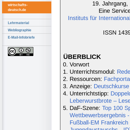
19. Jahrgang, 
wirtschafts-
Eine Service
deutsch.de
Instituts für Internatio
Lehrmaterial
Webliographie
ISSN 1439
E-Mail-Infobriefe
ÜBERBLICK
Vorwort
Unterrichtsmodul:
Rede
Ressourcen:
Fachporta
Anzeige:
Deutschkurse 
Unterrichtstipp:
Doppel
Leberwurstbrote – Lese
DaF-Szene:
Top 100 Sp
Wettbewerbsergebnis -
Fußball-EM Frankreich
Jugendaustauschs - IDT 