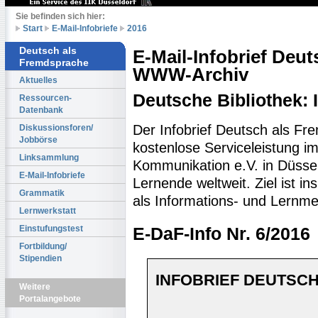
Sie befinden sich hier:
Start
E-Mail-Infobriefe
2016
Deutsch als
E-Mail-Infobrief Deu
Fremdsprache
WWW-Archiv
Aktuelles
Deutsche Bibliothek:
Ressourcen-
Datenbank
Der Infobrief Deutsch als Fr
Diskussionsforen/
Jobbörse
kostenlose Serviceleistung im 
Linksammlung
Kommunikation e.V. in Düssel
E-Mail-Infobriefe
Lernende weltweit. Ziel ist 
Grammatik
als Informations- und Lernme
Lernwerkstatt
Einstufungstest
E-DaF-Info Nr. 6/2016
Fortbildung/
Stipendien
INFOBRIEF DEUTSCH
Weitere
Portalangebote