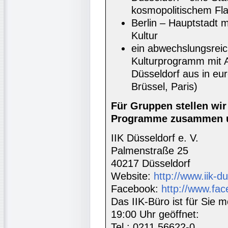
kosmopolitischem Fla
Berlin – Hauptstadt m
Kultur
ein abwechslungsrei
Kulturprogramm mit A
Düsseldorf aus in e
Brüssel, Paris)
Für Gruppen stellen wi
Programme zusammen u
IIK Düsseldorf e. V.
Palmenstraße 25
40217 Düsseldorf
Website:
http://www.iik-d
Facebook:
http://www.fac
Das IIK-Büro ist für Sie m
19:00 Uhr geöffnet:
Tel.: 0211 56622-0