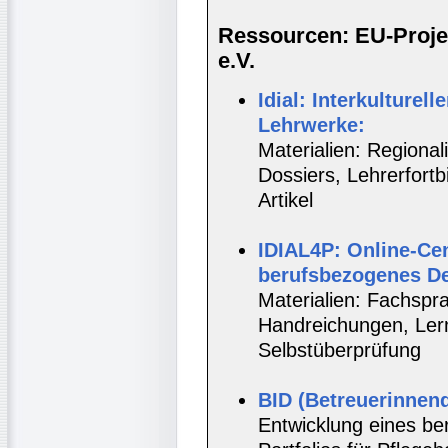
Ressourcen: EU-Projek
e.V.
Idial: Interkulturell
Lehrwerke:
Materialien: Regionali
Dossiers, Lehrerfort
Artikel
IDIAL4P: Online-Cen
berufsbezogenes D
Materialien: Fachspr
Handreichungen, Lernt
Selbstüberprüfung
BID (Betreuerinnenq
Entwicklung eines be