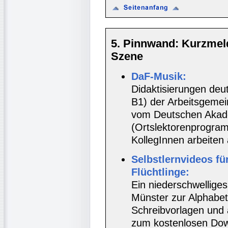
5. Pinnwand: Kurzmel
Szene
DaF-Musik:
Didaktisierungen deu
B1) der Arbeitsgemei
vom Deutschen Akad
(Ortslektorenprogramm
KollegInnen arbeiten 
Selbstlernvideos fü
Flüchtlinge:
Ein niederschwellige
Münster zur Alphabeti
Schreibvorlagen und 
zum kostenlosen Down