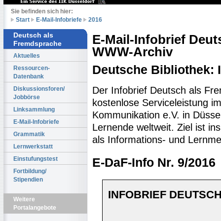
Sie befinden sich hier:
Start
E-Mail-Infobriefe
2016
Deutsch als
E-Mail-Infobrief Deu
Fremdsprache
WWW-Archiv
Aktuelles
Deutsche Bibliothek:
Ressourcen-
Datenbank
Der Infobrief Deutsch als Fr
Diskussionsforen/
Jobbörse
kostenlose Serviceleistung im 
Linksammlung
Kommunikation e.V. in Düssel
E-Mail-Infobriefe
Lernende weltweit. Ziel ist 
Grammatik
als Informations- und Lernme
Lernwerkstatt
Einstufungstest
E-DaF-Info Nr. 9/2016
Fortbildung/
Stipendien
INFOBRIEF DEUTSCH
Weitere
Portalangebote