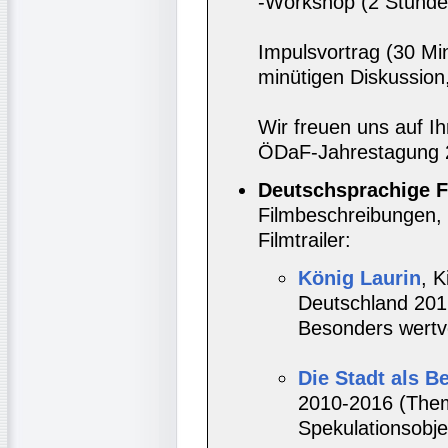
-Workshop (2 Stunde
Impulsvortrag (30 Mi
minütigen Diskussion,
Wir freuen uns auf I
ÖDaF-Jahrestagung 
Deutschsprachige F
Filmbeschreibungen, 
Filmtrailer:
König Laurin
, K
Deutschland 2016
Besonders wertvo
Die Stadt als B
2010-2016 (Them
Spekulationsobje