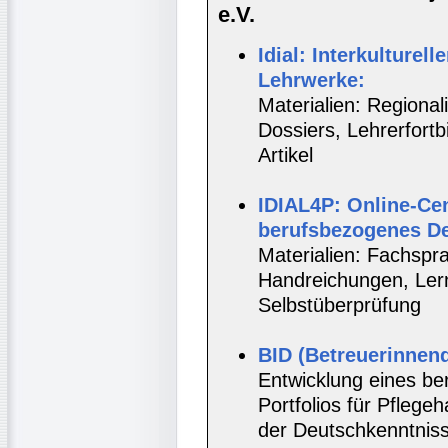
e.V.
Idial: Interkulturell
Lehrwerke:
Materialien: Regionali
Dossiers, Lehrerfort
Artikel
IDIAL4P: Online-Cen
berufsbezogenes D
Materialien: Fachspr
Handreichungen, Lernt
Selbstüberprüfung
BID (Betreuerinnenq
Entwicklung eines be
Portfolios für Pflege
der Deutschkenntnis