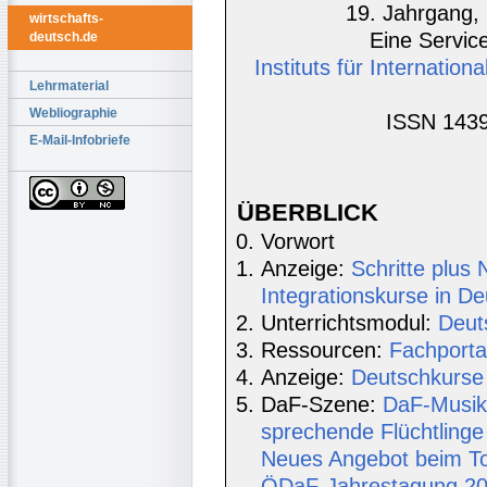
19. Jahrgang, 
wirtschafts-
Eine Service
deutsch.de
Instituts für Internatio
Lehrmaterial
Webliographie
ISSN 1439
E-Mail-Infobriefe
ÜBERBLICK
Vorwort
Anzeige:
Schritte plus
Integrationskurse in D
Unterrichtsmodul:
Deut
Ressourcen:
Fachporta
Anzeige:
Deutschkurse 
DaF-Szene:
DaF-Musik 
sprechende Flüchtlinge
Neues Angebot beim To
ÖDaF-Jahrestagung 20