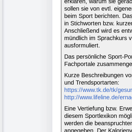
erklären, warum sie gera
sollen sie von evtl. eige
beim Sport berichten. Das 
in Stichworten bzw. kurz
Anschließend wird es ent
mündlich im Sprachkurs v
ausformuliert.
Das persönliche Sport-Port
Fachportale zusammenges
Kurze Beschreibungen von
und Trendsportarten:
https://www.tk.de/tk/gesu
http://www.lifeline.de/ern
Eine Vertiefung bzw. Erwe
diesem Sportlexikon mögli
werden die beanspruchte
angegeben. Der Kalorien