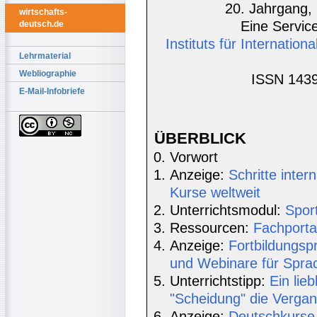
20. Jahrgang, 
wirtschafts-
Eine Service
deutsch.de
Instituts für Internatio
Lehrmaterial
Webliographie
ISSN 1439
E-Mail-Infobriefe
ÜBERBLICK
Vorwort
Anzeige:
Schritte inte
Kurse weltweit
Unterrichtsmodul:
Sport
Ressourcen:
Fachporta
Anzeige:
Fortbildungsp
und Webinare für Sprac
Unterrichtstipp:
Ein lie
"Scheidung" die Verga
Anzeige:
Deutschkurse 