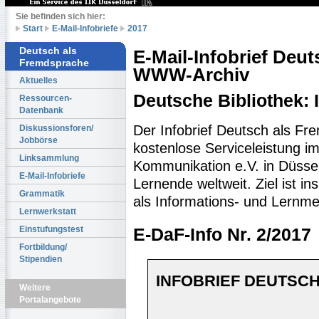
Sie befinden sich hier:
Start
E-Mail-Infobriefe
2017
Deutsch als
E-Mail-Infobrief Deu
Fremdsprache
WWW-Archiv
Aktuelles
Deutsche Bibliothek:
Ressourcen-
Datenbank
Der Infobrief Deutsch als Fr
Diskussionsforen/
Jobbörse
kostenlose Serviceleistung im 
Linksammlung
Kommunikation e.V. in Düssel
E-Mail-Infobriefe
Lernende weltweit. Ziel ist 
Grammatik
als Informations- und Lernme
Lernwerkstatt
Einstufungstest
E-DaF-Info Nr. 2/2017
Fortbildung/
Stipendien
INFOBRIEF DEUTSCH
Weitere
Portalangebote