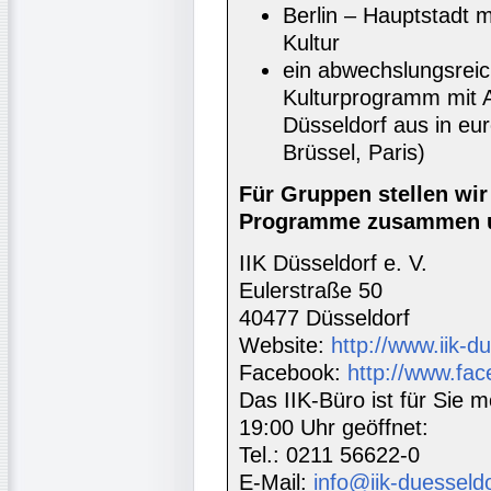
Berlin – Hauptstadt m
Kultur
ein abwechslungsrei
Kulturprogramm mit A
Düsseldorf aus in e
Brüssel, Paris)
Für Gruppen stellen wi
Programme zusammen u
IIK Düsseldorf e. V.
Eulerstraße 50
40477 Düsseldorf
Website:
http://www.iik-d
Facebook:
http://www.fac
Das IIK-Büro ist für Sie m
19:00 Uhr geöffnet:
Tel.: 0211 56622-0
E-Mail:
info@iik-duesseld