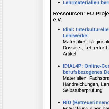
Lehrmaterialien be
Ressourcen: EU-Projek
e.V.
Idial: Interkulturell
Lehrwerke:
Materialien: Regionali
Dossiers, Lehrerfort
Artikel
IDIAL4P: Online-Cen
berufsbezogenes D
Materialien: Fachspr
Handreichungen, Lernt
Selbstüberprüfung
BID (Betreuerinnenq
Entwicklung eines be