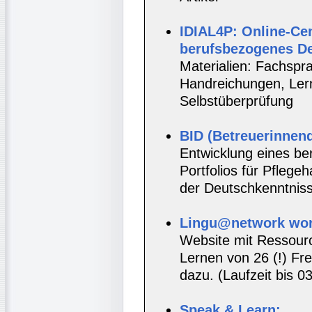
IDIAL4P: Online-Cen
berufsbezogenes D
Materialien: Fachspr
Handreichungen, Lernt
Selbstüberprüfung
BID (Betreuerinnenq
Entwicklung eines be
Portfolios für Pflege
der Deutschkenntnis
Lingu@network wor
Website mit Ressou
Lernen von 26 (!) F
dazu. (Laufzeit bis 0
Speak & Learn: