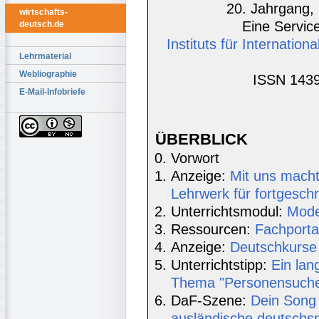
20. Jahrgang, 
wirtschafts-
Eine Service
deutsch.de
Instituts für Internatio
Lehrmaterial
Webliographie
ISSN 1439
E-Mail-Infobriefe
ÜBERBLICK
Vorwort
Anzeige:
Mit uns mach
Lehrwerk für fortgeschr
Unterrichtsmodul:
Mode
Ressourcen:
Fachporta
Anzeige:
Deutschkurse 
Unterrichtstipp:
Ein lan
Thema "Personensuche" 
DaF-Szene:
Dein Song 
ausländische deutschsp