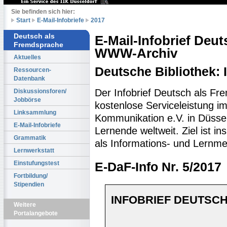
Sie befinden sich hier:
Start
E-Mail-Infobriefe
2017
Deutsch als
E-Mail-Infobrief Deu
Fremdsprache
WWW-Archiv
Aktuelles
Deutsche Bibliothek:
Ressourcen-
Datenbank
Der Infobrief Deutsch als Fr
Diskussionsforen/
Jobbörse
kostenlose Serviceleistung im 
Linksammlung
Kommunikation e.V. in Düssel
E-Mail-Infobriefe
Lernende weltweit. Ziel ist 
Grammatik
als Informations- und Lernme
Lernwerkstatt
Einstufungstest
E-DaF-Info Nr. 5/2017
Fortbildung/
Stipendien
INFOBRIEF DEUTSCH
Weitere
Portalangebote