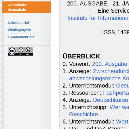
200. AUSGABE - 21. JA
wirtschafts-
Eine Service
deutsch.de
Instituts für Internatio
Lehrmaterial
Webliographie
ISSN 1439
E-Mail-Infobriefe
ÜBERBLICK
Vorwort:
200. Ausgabe
Anzeige:
Zwischendurch
abwechslungsreiche Ko
Unterrichtsmodul:
Gesu
Ressourcen:
Fachporta
Anzeige:
Deutschkurse 
Unterrichtstipp:
Wer war
Geschichte
Unterrichtsmodul:
Wort
DaF- und DaZ-Szene: