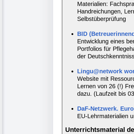
Materialien: Fachspr
Handreichungen, Lernt
Selbstüberprüfung
BID (Betreuerinnenq
Entwicklung eines be
Portfolios für Pflege
der Deutschkenntnis
Lingu@network wor
Website mit Ressou
Lernen von 26 (!) F
dazu. (Laufzeit bis 0
DaF-Netzwerk. Euro
EU-Lehrmaterialien u
Unterrichtsmaterial d