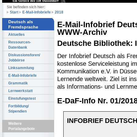
Sie befinden sich hier:
Start
E-Mail-Infobriefe
2018
Deutsch als
E-Mail-Infobrief Deu
Fremdsprache
WWW-Archiv
Aktuelles
Deutsche Bibliothek:
Ressourcen-
Datenbank
Der Infobrief Deutsch als Fr
Diskussionsforen/
Jobbörse
kostenlose Serviceleistung im 
Linksammlung
Kommunikation e.V. in Düssel
E-Mail-Infobriefe
Lernende weltweit. Ziel ist 
Grammatik
als Informations- und Lernme
Lernwerkstatt
Einstufungstest
E-DaF-Info Nr. 01/201
Fortbildung/
Stipendien
INFOBRIEF DEUTSCH
Weitere
Portalangebote