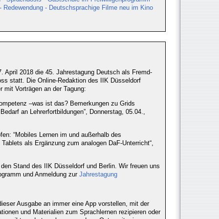
“ - Redewendung - Deutschsprachige Filme neu im Kino
7. April 2018 die 45. Jahrestagung Deutsch als Fremd-
s statt. Die Online-Redaktion des IIK Düsseldorf
er mit Vorträgen an der Tagung:
enkompetenz –was ist das? Bemerkungen zu Grids
edarf an Lehrerfortbildungen”, Donnerstag, 05.04.,
ofen: “Mobiles Lernen im und außerhalb des
Tablets als Ergänzung zum analogen DaF-Unterricht“,
den Stand des IIK Düsseldorf und Berlin. Wir freuen uns
Programm und Anmeldung zur
Jahrestagung
dieser Ausgabe an immer eine App vorstellen, mit der
tionen und Materialien zum Sprachlernen rezipieren oder