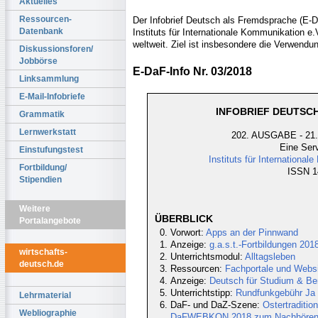
Aktuelles
Ressourcen-
Der Infobrief Deutsch als Fremdsprache (E-Da
Datenbank
Instituts für Internationale Kommunikation e
weltweit. Ziel ist insbesondere die Verwendu
Diskussionsforen/
Jobbörse
E-DaF-Info Nr. 03/2018
Linksammlung
E-Mail-Infobriefe
INFOBRIEF DEUTSCH
Grammatik
Lernwerkstatt
202. AUSGABE - 21.
Eine Serv
Einstufungstest
Instituts für Internationa
Fortbildung/
ISSN 14
Stipendien
Weitere
ÜBERBLICK
Portalangebote
Vorwort:
Apps an der Pinnwand
Anzeige:
g.a.s.t.-Fortbildungen 20
wirtschafts-
Unterrichtsmodul:
Alltagsleben
deutsch.de
Ressourcen:
Fachportale und Webs
Anzeige:
Deutsch für Studium & Ber
Unterrichtstipp:
Rundfunkgebühr Ja 
Lehrmaterial
DaF- und DaZ-Szene:
Ostertraditi
Webliographie
DaFWEBKON 2018 zum Nachhören - 