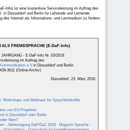
F-Info) ist eine kostenlose Serviceleistung im Auftrag des
.V. in Düsseldorf und Berlin für Lehrende und Lernende
ng des Internet als Informations- und Lernmedium zu fördern.
 ALS FREMDSPRACHE (E-DaF-Info)
 JAHRGANG - E-DaF-Info Nr. 03/2018
iceleistung im Auftrag des
le Kommunikation e.V.
in Düsseldorf und Berlin
39-3611 (Online-Archiv)
Düsseldorf, 23. März 2018
18: Workshops und Webinare für Sprachlehrkräfte
ites von EU-Projekten
uf in Düsseldorf oder Berlin
oder Nein?
onen - Jahrestagung DaF/DaZ 2018 - Magazin Sprache -
Sprachdosis - Gastschule im Freiwilligenprogramm