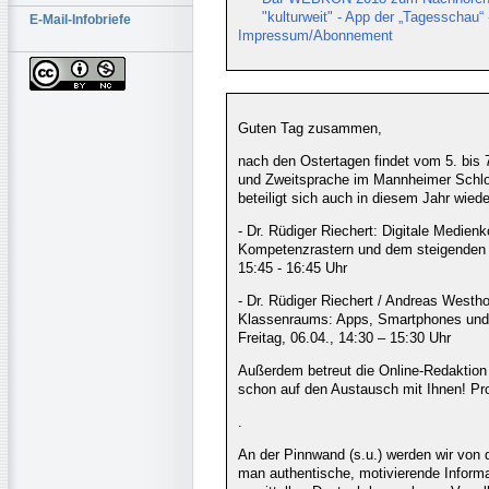
"kulturweit" - App der „Tagesschau
E-Mail-Infobriefe
Impressum/Abonnement
Guten Tag zusammen,
nach den Ostertagen findet vom 5. bis 
und Zweitsprache im Mannheimer Schlos
beteiligt sich auch in diesem Jahr wied
- Dr. Rüdiger Riechert: Digitale Medi
Kompetenzrastern und dem steigenden B
15:45 - 16:45 Uhr
- Dr. Rüdiger Riechert / Andreas Westh
Klassenraums: Apps, Smartphones und 
Freitag, 06.04., 14:30 – 15:30 Uhr
Außerdem betreut die Online-Redaktion 
schon auf den Austausch mit Ihnen! 
.
An der Pinnwand (s.u.) werden wir von 
man authentische, motivierende Informa