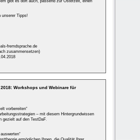
lem gibt es dort auch, passend zur Osterzeit, einen
 unserer Tipps!
-als-fremdsprache.de
nfach zusammensetzen)
.04.2018
en 2018: Workshops und Webinare für
lt vorbereiten“
rbeitungsstrategien – mit diesem Hintergrundwissen
n gezielt auf den TestDaF.
 auswerten“
sttheorie ermöglichen Ihnen, die Qualität Ihrer