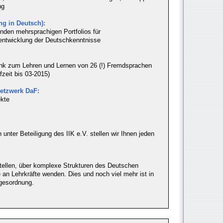
ng
ng in Deutsch):
enden mehrsprachigen Portfolios für
rentwicklung der Deutschkenntnisse
nk zum Lehren und Lernen von 26 (!) Fremdsprachen
zeit bis 03-2015)
etzwerk DaF:
ekte
nter Beteiligung des IIK e.V. stellen wir Ihnen jeden
stellen, über komplexe Strukturen des Deutschen
 an Lehrkräfte wenden. Dies und noch viel mehr ist in
gesordnung.