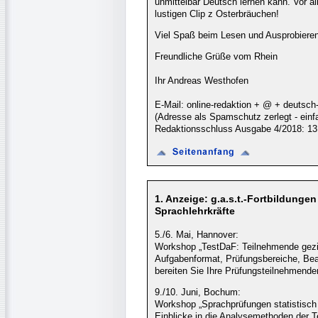
unmittelbar Deutsch lernen kann. Vor al
lustigen Clip z Osterbräuchen!
Viel Spaß beim Lesen und Ausprobieren
Freundliche Grüße vom Rhein
Ihr Andreas Westhofen
E-Mail: online-redaktion + @ + deutsch
(Adresse als Spamschutz zerlegt - ei
Redaktionsschluss Ausgabe 4/2018: 13
1. Anzeige: g.a.s.t.-Fortbildung
Sprachlehrkräfte
5./6. Mai, Hannover:
Workshop „TestDaF: Teilnehmende gezie
Aufgabenformat, Prüfungsbereiche, Bea
bereiten Sie Ihre Prüfungsteilnehmende
9./10. Juni, Bochum:
Workshop „Sprachprüfungen statistisch
Einblicke in die Analysemethoden der Te