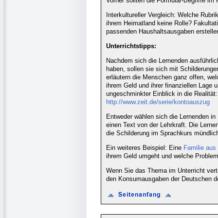
Vorher sollten die Formular-Begriffe im 
Interkultureller Vergleich: Welche Rubr
ihrem Heimatland keine Rolle? Fakulta
passenden Haushaltsausgaben erstelle
Unterrichtstipps:
Nachdem sich die Lernenden ausführlic
haben, sollen sie sich mit Schilderung
erläutern die Menschen ganz offen, we
ihrem Geld und ihrer finanziellen Lage
ungeschminkter Einblick in die Realität:
http://www.zeit.de/serie/kontoauszug
Entweder wählen sich die Lernenden in 
einen Text von der Lehrkraft. Die Lern
die Schilderung im Sprachkurs mündli
Ein weiteres Beispiel: Eine
Familie au
ihrem Geld umgeht und welche Probleme
Wenn Sie das Thema im Unterricht vert
den Konsumausgaben der Deutschen 