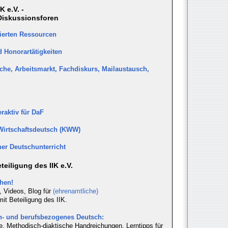
 e.V. -
Diskussionsforen
ierten Ressourcen
 Honorartätigkeiten
che, Arbeitsmarkt, Fachdiskurs, Mailaustausch,
eraktiv für DaF
Wirtschaftsdeutsch (KWW)
er Deutschunterricht
eiligung des IIK e.V.
hen!
, Videos, Blog für
(ehrenamtliche)
mit Beteiligung des IIK.
ch- und berufsbezogenes Deutsch:
, Methodisch-diaktische Handreichungen, Lerntipps für