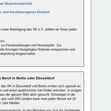
er Deutschunterricht
ch- und berufsbezogenes Deutsch
nter Beteiligung des IIK e.V. stellen wir Ihnen jeden
ten:
 zu Festanstellungen und Honorarjobs. Zur
ie Anzeigen festgelegten Kriterien entsprechen und
berprüfung freigeschaltet.
 Beruf in Berlin oder Düsseldorf
es IIK in Düsseldorf und Berlin richten sich speziell an
en und einen qualifizierten Job finden möchten. In einigen
aus der ganzen Welt aktiv gesucht. Einsteigen in die
rn aus rund 100 Ländern kann man jeden Monat auf 10
 Jahr bleiben.
mmerprogramme. In den Monaten von Juni bis September