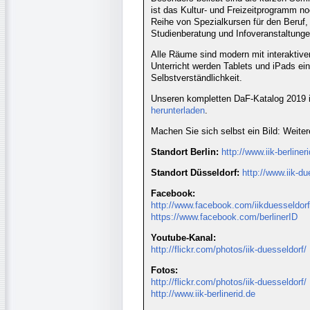
ist das Kultur- und Freizeitprogramm no
Reihe von Spezialkursen für den Beruf,
Studienberatung und Infoveranstaltung
Alle Räume sind modern mit interaktiv
Unterricht werden Tablets und iPads eing
Selbstverständlichkeit.
Unseren kompletten DaF-Katalog 2019 i
herunterladen
.
Machen Sie sich selbst ein Bild: Weitere
Standort Berlin:
http://www.iik-berliner
Standort Düsseldorf:
http://www.iik-d
Facebook:
http://www.facebook.com/iikduesseldorf
https://www.facebook.com/berlinerID
Youtube-Kanal:
http://flickr.com/photos/iik-duesseldorf/
Fotos:
http://flickr.com/photos/iik-duesseldorf/
http://www.iik-berlinerid.de