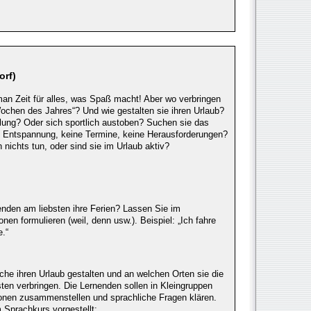
orf)
man Zeit für alles, was Spaß macht! Aber wo verbringen
ochen des Jahres“? Und wie gestalten sie ihren Urlaub?
ung? Oder sich sportlich austoben? Suchen sie das
e Entspannung, keine Termine, keine Herausforderungen?
nichts tun, oder sind sie im Urlaub aktiv?
nden am liebsten ihre Ferien? Lassen Sie im
nen formulieren (weil, denn usw.). Beispiel: „Ich fahre
.“
he ihren Urlaub gestalten und an welchen Orten sie die
en verbringen. Die Lernenden sollen in Kleingruppen
tionen zusammenstellen und sprachliche Fragen klären.
 Sprachkurs vorgestellt: