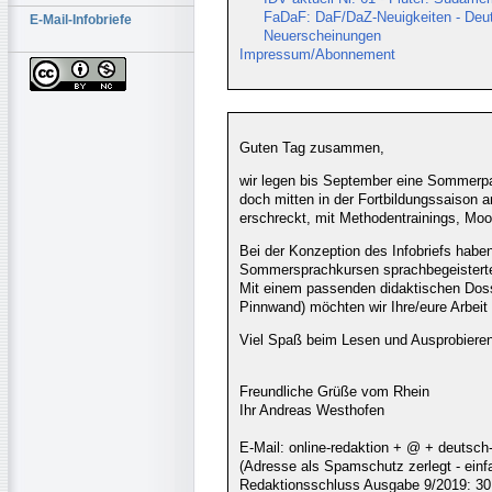
FaDaF: DaF/DaZ-Neuigkeiten - Deut
E-Mail-Infobriefe
Neuerscheinungen
Impressum/Abonnement
Guten Tag zusammen,
wir legen bis September eine Sommerpau
doch mitten in der Fortbildungssaison 
erschreckt, mit Methodentrainings, Moo
Bei der Konzeption des Infobriefs haben 
Sommersprachkursen sprachbegeisterte
Mit einem passenden didaktischen Doss
Pinnwand) möchten wir Ihre/eure Arbeit 
Viel Spaß beim Lesen und Ausprobieren
Freundliche Grüße vom Rhein
Ihr Andreas Westhofen
E-Mail: online-redaktion + @ + deutsch
(Adresse als Spamschutz zerlegt - ei
Redaktionsschluss Ausgabe 9/2019: 30