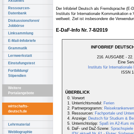
Aktuelles
Ressourcen-
Der Infobrief Deutsch als Fremdsprache (E-Da
Datenbank
Instituts für Internationale Kommunikation e
weltweit. Ziel ist insbesondere die Verwendu
Diskussionsforen/
Jobbörse
E-DaF-Info Nr. 7-8/2019
Linksammlung
E-Mail-Infobriefe
INFOBRIEF DEUTSCH
Grammatik
Lernwerkstatt
216. AUSGABE - 22. 
Eine Serv
Einstufungstest
Instituts für Internationa
Fortbildung/
ISSN 14
Stipendien
Weitere
ÜBERBLICK
Portalangebote
Vorwort
Unterrichtsmodul:
Ferien
wirtschafts-
Partnerprogramm:
Reisekrankenver
deutsch.de
Ressourcen:
Fachportale und Unter
Anzeige:
Deutsch für Studium & Ber
Unterrichtstipp:
Spaß im A2-Kurs mi
Lehrmaterial
DaF- und DaZ-Szene:
Sprachspiele 
Webliographie
IDV aktuell Nr. 61 - Fluter: Südame