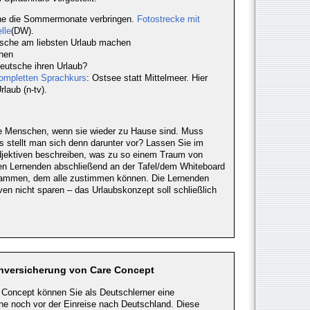
rne die Sommermonate verbringen.
Fotostrecke mit
lle
(DW).
tsche am liebsten Urlaub machen
chen
eutsche ihren Urlaub?
kompletten Sprachkurs
: Ostsee statt Mittelmeer. Hier
laub (n-tv).
le Menschen, wenn sie wieder zu Hause sind. Muss
s stellt man sich denn darunter vor? Lassen Sie im
djektiven beschreiben, was zu so einem Traum von
den Lernenden abschließend an der Tafel/dem Whiteboard
usammen, dem alle zustimmen können. Die Lernenden
ven nicht sparen – das Urlaubskonzept soll schließlich
enversicherung von Care Concept
 Concept können Sie als Deutschlerner eine
ne noch vor der Einreise nach Deutschland. Diese