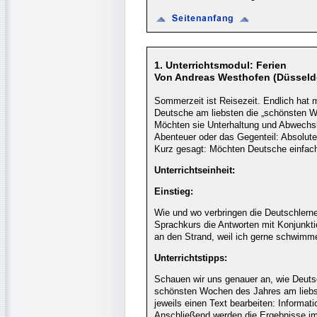
1. Unterrichtsmodul: Ferien
Von Andreas Westhofen (Düsseld
Sommerzeit ist Reisezeit. Endlich hat 
Deutsche am liebsten die „schönsten W
Möchten sie Unterhaltung und Abwechsl
Abenteuer oder das Gegenteil: Absolut
Kurz gesagt: Möchten Deutsche einfach 
Unterrichtseinheit:
Einstieg:
Wie und wo verbringen die Deutschlerne
Sprachkurs die Antworten mit Konjunktio
an den Strand, weil ich gerne schwimme
Unterrichtstipps:
Schauen wir uns genauer an, wie Deutsc
schönsten Wochen des Jahres am liebst
jeweils einen Text bearbeiten: Informa
Anschließend werden die Ergebnisse im