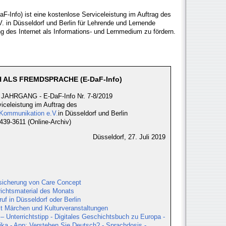
F-Info) ist eine kostenlose Serviceleistung im Auftrag des
.V. in Düsseldorf und Berlin für Lehrende und Lernende
ng des Internet als Informations- und Lernmedium zu fördern.
 ALS FREMDSPRACHE (E-DaF-Info)
JAHRGANG - E-DaF-Info Nr. 7-8/2019
iceleistung im Auftrag des
le Kommunikation e.V.
in Düsseldorf und Berlin
39-3611 (Online-Archiv)
Düsseldorf, 27. Juli 2019
sicherung von Care Concept
richtsmaterial des Monats
uf in Düsseldorf oder Berlin
t Märchen und Kulturveranstaltungen
– Unterrichtstipp - Digitales Geschichtsbuch zu Europa -
rika - App: Verstehen Sie Deutsch? - Sprachdosis -