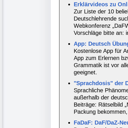
Erklärvideos zu Onl
Zur Liste der 10 bel
Deutschlehrende suc
Webkonferenz „DaFWe
Vorschläge bitte an
App: Deutsch Übun
Kostenlose App für An
App zum Erlernen bz
Grammatik ist vor all
geeignet.
"Sprachdosis" der 
Sprachliche Phänome
außerhalb der deutsc
Beiträge: Rätselbild
Packung bekommen, 
FaDaF: DaF/DaZ-Neu