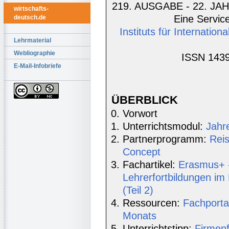
219. AUSGABE - 22. JAH
wirtschafts-
Eine Service
deutsch.de
Instituts für Internatio
Lehrmaterial
Webliographie
ISSN 1439
E-Mail-Infobriefe
ÜBERBLICK
Vorwort
Unterrichtsmodul:
Jahr
Partnerprogramm:
Rei
Concept
Fachartikel:
Erasmus+ -
Lehrerfortbildungen i
(Teil 2)
Ressourcen:
Fachporta
Monats
Unterrichtstipp:
Firmenf