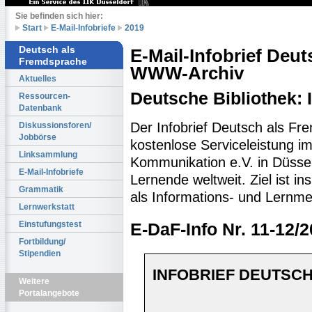
Sie befinden sich hier:
Start
E-Mail-Infobriefe
2019
Deutsch als
E-Mail-Infobrief Deu
Fremdsprache
WWW-Archiv
Aktuelles
Deutsche Bibliothek:
Ressourcen-
Datenbank
Der Infobrief Deutsch als Fr
Diskussionsforen/
Jobbörse
kostenlose Serviceleistung im 
Linksammlung
Kommunikation e.V. in Düssel
E-Mail-Infobriefe
Lernende weltweit. Ziel ist 
Grammatik
als Informations- und Lernme
Lernwerkstatt
Einstufungstest
E-DaF-Info Nr. 11-12/
Fortbildung/
Stipendien
INFOBRIEF DEUTSCH
Weitere
Portalangebote