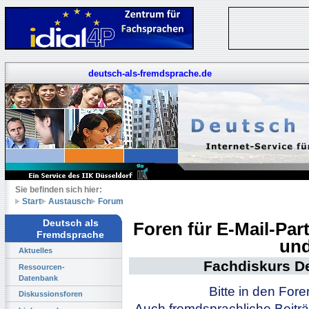
deutsch-als-fremdsprache.de
Sie befinden sich hier:
Start
Austausch
Forum
Deutsch als
Foren für E-Mail-Pa
Fremdsprache
und
Aktuelles
Fachdiskurs D
Ressourcen-
Datenbank
Bitte in den For
Diskussionsforen
Auch fremdsprachliche Beiträ