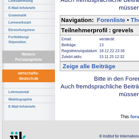
Linksammlung
müssen 
E-Mail-Infobriefe
Grammatik
Navigation:
Forenliste
•
Th
Lernwerkstatt
Teilnehmerprofil : grevels
Einstufungstest
Fortbildung/
Email:
versteckt
Stipendien
Beiträge:
13
Registrierungsdatum:
18.12.22 23:36
Weitere
Zuletzt aktiv:
15.11.25 12:32
Portalangebote
Zeige alle Beiträge
wirtschafts-
Bitte in den For
deutsch.de
Auch fremdsprachliche Beiträ
Lehrmaterial
müssen 
Webliographie
E-Mail-Infobriefe
This
for
©
Institut für Internati