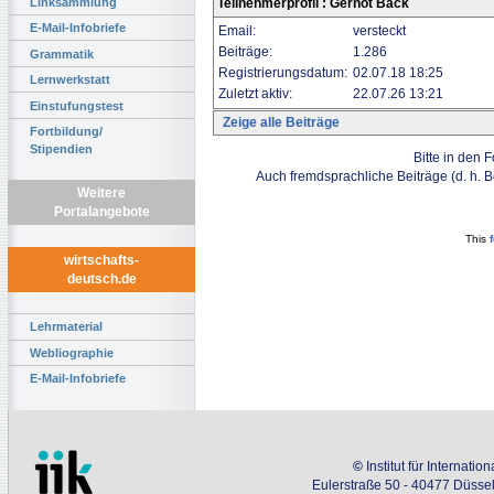
Linksammlung
Teilnehmerprofil : Gernot Back
E-Mail-Infobriefe
Email:
versteckt
Beiträge:
1.286
Grammatik
Registrierungsdatum:
02.07.18 18:25
Lernwerkstatt
Zuletzt aktiv:
22.07.26 13:21
Einstufungstest
Zeige alle Beiträge
Fortbildung/
Stipendien
Bitte in den 
Auch fremdsprachliche Beiträge (d. h. 
Weitere
Portalangebote
This
wirtschafts-
deutsch.de
Lehrmaterial
Webliographie
E-Mail-Infobriefe
©
Institut für Internati
Eulerstraße 50 - 40477 Düssel