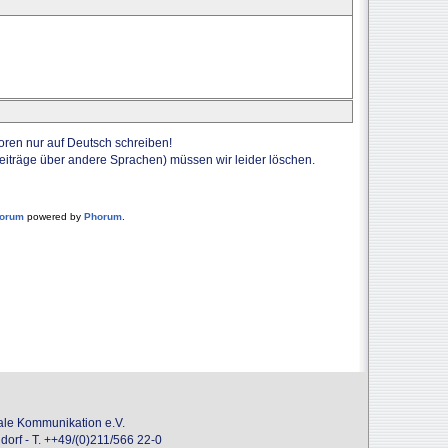
Foren nur auf Deutsch schreiben!
Beiträge über andere Sprachen) müssen wir leider löschen.
forum
powered by
Phorum
.
onale Kommunikation e.V.
dorf - T. ++49/(0)211/566 22-0