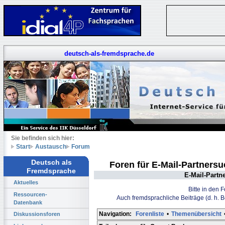
deutsch-als-fremdsprache.de
Sie befinden sich hier:
Start
Austausch
Forum
Deutsch als
Foren für E-Mail-Partners
Fremdsprache
E-Mail-Partn
Aktuelles
Bitte in den 
Ressourcen-
Auch fremdsprachliche Beiträge (d. h. 
Datenbank
Navigation:
Forenliste
•
Themenübersicht
Diskussionsforen