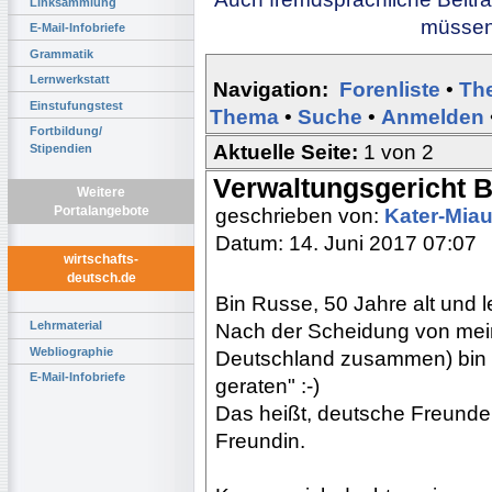
Linksammlung
müssen 
E-Mail-Infobriefe
Grammatik
Lernwerkstatt
Navigation:
Forenliste
•
Th
Einstufungstest
Thema
•
Suche
•
Anmelden
Fortbildung/
Aktuelle Seite:
1 von 2
Stipendien
Verwaltungsgericht Be
Weitere
Portalangebote
geschrieben von:
Kater-Mia
Datum: 14. Juni 2017 07:07
wirtschafts-
deutsch.de
Bin Russe, 50 Jahre alt und l
Lehrmaterial
Nach der Scheidung von mei
Webliographie
Deutschland zusammen) bin i
E-Mail-Infobriefe
geraten" :-)
Das heißt, deutsche Freund
Freundin.