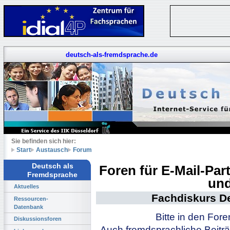
deutsch-als-fremdsprache.de
Sie befinden sich hier:
Start
Austausch
Forum
Deutsch als
Foren für E-Mail-Pa
Fremdsprache
und
Aktuelles
Fachdiskurs D
Ressourcen-
Datenbank
Bitte in den For
Diskussionsforen
Auch fremdsprachliche Beiträ