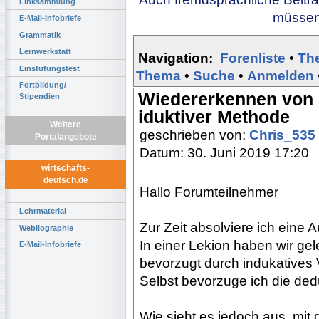
Linksammlung
müssen 
E-Mail-Infobriefe
Grammatik
Lernwerkstatt
Navigation:
Forenliste
•
Th
Einstufungstest
Thema
•
Suche
•
Anmelden
Fortbildung/
Wiedererkennen von
Stipendien
iduktiver Methode
Weitere
geschrieben von:
Chris_535
Portalangebote
Datum: 30. Juni 2019 17:20
wirtschafts-
deutsch.de
Hallo Forumteilnehmer
Lehrmaterial
Zur Zeit absolviere ich eine
Webliographie
In einer Lekion haben wir gel
E-Mail-Infobriefe
bevorzugt durch indukatives 
Selbst bevorzuge ich die ded
Wie sieht es jedoch aus, mit