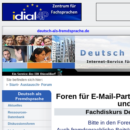
deutsch-als-fremdsprache.de
Sie befinden sich hier:
Start
Austausch
Forum
Deutsch als
Foren für E-Mail-Pa
Fremdsprache
und
Aktuelles
Fachdiskurs D
Ressourcen-
Datenbank
Bitte in den For
Diskussionsforen
Auch fremdsprachliche Beiträ