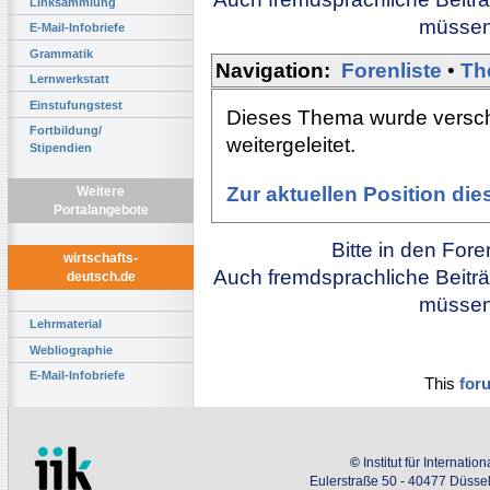
Linksammlung
müssen 
E-Mail-Infobriefe
Grammatik
Navigation:
Forenliste
•
Th
Lernwerkstatt
Einstufungstest
Dieses Thema wurde versch
Fortbildung/
weitergeleitet.
Stipendien
Zur aktuellen Position di
Weitere
Portalangebote
Bitte in den For
wirtschafts-
Auch fremdsprachliche Beiträ
deutsch.de
müssen 
Lehrmaterial
Webliographie
E-Mail-Infobriefe
This
for
©
Institut für Internati
Eulerstraße 50 - 40477 Düssel