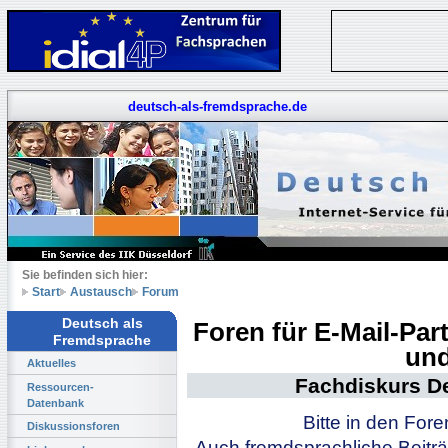
deutsch-als-fremdsprache.de
Sie befinden sich hier:
Start
Austausch
Forum
Deutsch als
Foren für E-Mail-Pa
Fremdsprache
und
Aktuelles
Fachdiskurs D
Ressourcen-
Datenbank
Bitte in den For
Diskussionsforen
Auch fremdsprachliche Beiträ