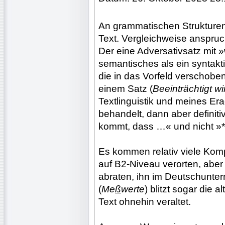
An grammatischen Strukturen
Text. Vergleichweise anspruc
Der eine Adversativsatz mit 
semantisches als ein syntakt
die in das Vorfeld verschoben
einem Satz (
Beeinträchtigt w
Textlinguistik und meines Er
behandelt, dann aber definit
kommt, dass …« und nicht »
Es kommen relativ viele Komp
auf B2-Niveau verorten, aber
abraten, ihn im Deutschunterr
(
Me
ß
werte
) blitzt sogar die a
Text ohnehin veraltet.