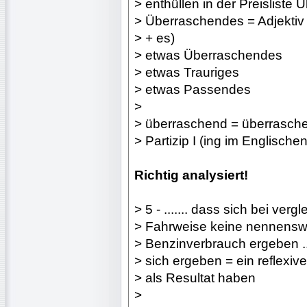
> enthüllen in der Preisliste
> Überraschendes = Adjekti
> + es)
> etwas Überraschendes
> etwas Trauriges
> etwas Passendes
>
> überraschend = überraschen 
> Partizip I (ing im Englischen
Richtig analysiert!
> 5 - ....... dass sich bei verg
> Fahrweise keine nennenswe
> Benzinverbrauch ergeben ....
> sich ergeben = ein reflexive
> als Resultat haben
>