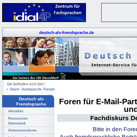
deutsch-als-fremdsprache.de
Sie befinden sich hier:
Start
Austausch
Forum
Deutsch als
Foren für E-Mail-Pa
Fremdsprache
und
Aktuelles
Fachdiskurs D
Ressourcen-
Datenbank
Bitte in den For
Diskussionsforen
Auch fremdsprachliche Beiträ