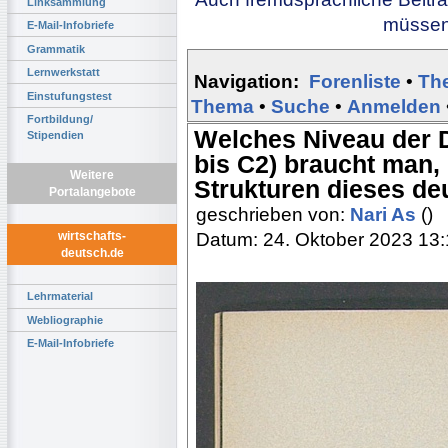
Linksammlung
müssen 
E-Mail-Infobriefe
Grammatik
Lernwerkstatt
Navigation:
Forenliste
•
Th
Einstufungstest
Thema
•
Suche
•
Anmelden
Fortbildung/
Welches Niveau der 
Stipendien
bis C2) braucht man,
Weitere
Strukturen dieses de
Portalangebote
geschrieben von:
Nari As
()
Datum: 24. Oktober 2023 13
wirtschafts-
deutsch.de
Lehrmaterial
Webliographie
E-Mail-Infobriefe