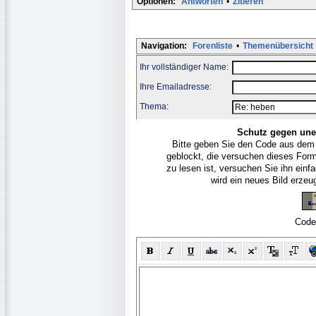
Optionen:
Antworten
•
Zitieren
Navigation:
Forenliste
•
Themenübersicht
Ihr vollständiger Name:
Ihre Emailadresse:
Thema:
Schutz gegen une
Bitte geben Sie den Code aus dem
geblockt, die versuchen dieses For
zu lesen ist, versuchen Sie ihn ein
wird ein neues Bild erze
Code