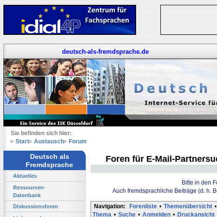
deutsch-als-fremdsprache.de
Sie befinden sich hier:
Start
Austausch
Forum
Deutsch als
Foren für E-Mail-Partners
Fremdsprache
Aktuelles
Bitte in den 
Ressourcen-
Auch fremdsprachliche Beiträge (d. h. 
Datenbank
Navigation:
Forenliste
•
Themenübersicht
•
Diskussionsforen
Thema
•
Suche
•
Anmelden
•
Druckansicht