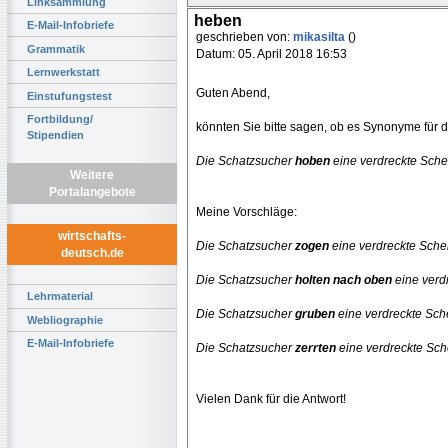
Linksammlung
heben
E-Mail-Infobriefe
geschrieben von:
mikasilta
()
Grammatik
Datum: 05. April 2018 16:53
Lernwerkstatt
Guten Abend,
Einstufungstest
Fortbildung/
könnten Sie bitte sagen, ob es Synonyme für 
Stipendien
Die Schatzsucher
hoben
eine verdreckte Sch
Weitere
Portalangebote
Meine Vorschläge:
wirtschafts-
Die Schatzsucher
zogen
eine verdreckte Sch
deutsch.de
Die Schatzsucher
holten nach oben
eine verd
Lehrmaterial
Die Schatzsucher
gruben
eine verdreckte Sc
Webliographie
E-Mail-Infobriefe
Die Schatzsucher
zerrten
eine verdreckte Sc
Vielen Dank für die Antwort!