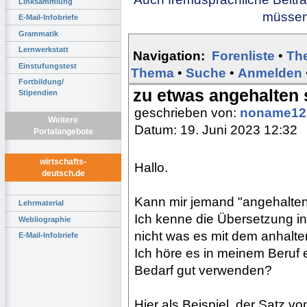
Linksammlung
müssen 
E-Mail-Infobriefe
Grammatik
Lernwerkstatt
Navigation:
Forenliste
•
Th
Einstufungstest
Thema
•
Suche
•
Anmelden
Fortbildung/
zu etwas angehalten 
Stipendien
geschrieben von:
noname1
Weitere
Datum: 19. Juni 2023 12:32
Portalangebote
wirtschafts-
Hallo.
deutsch.de
Kann mir jemand "angehalten
Lehrmaterial
Ich kenne die Übersetzung i
Webliographie
nicht was es mit dem anhalte
E-Mail-Infobriefe
Ich höre es in meinem Beruf 
Bedarf gut verwenden?
Hier als Beispiel, der Satz vo