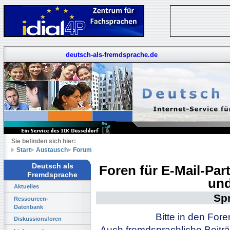
deutsch-als-fremdsprache.de
Sie befinden sich hier:
Start
Austausch
Forum
Deutsch als
Foren für E-Mail-Pa
Fremdsprache
und
Aktuelles
Sp
Ressourcen-
Datenbank
Bitte in den For
Diskussionsforen
Auch fremdsprachliche Beiträ