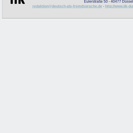
Eulerstraße 50 - 40477 Düssel
redaktion@deutsch-als-fremdsprache.de
-
http://www.iik-d