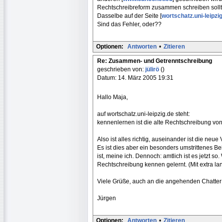
Rechtschreibreform zusammen schreiben soll
Dasselbe auf der Seite [
wortschatz.uni-leipzi
Sind das Fehler, oder??
Optionen:
Antworten
•
Zitieren
Re: Zusammen- und Getrenntschreibung
geschrieben von:
jülirö
()
Datum: 14. März 2005 19:31
Hallo Maja,
auf wortschatz.uni-leipzig.de steht:
kennenlernen ist die alte Rechtschreibung von
Also ist alles richtig, auseinander ist die neu
Es ist dies aber ein besonders umstrittenes Be
ist, meine ich. Dennoch: amtlich ist es jetzt s
Rechtschreibung kennen gelernt. (Mit extra l
Viele Grüße, auch an die angehenden Chatter 
Jürgen
Optionen:
Antworten
•
Zitieren