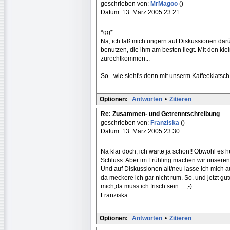
geschrieben von:
MrMagoo
()
Datum: 13. März 2005 23:21
*gg*
Na, ich laß mich ungern auf Diskussionen darübe
benutzen, die ihm am besten liegt. Mit den k
zurechtkommen...
So - wie sieht's denn mit unserm Kaffeeklatsc
Optionen:
Antworten
•
Zitieren
Re: Zusammen- und Getrenntschreibung
geschrieben von:
Franziska
()
Datum: 13. März 2005 23:30
Na klar doch, ich warte ja schon!! Obwohl es h
Schluss. Aber im Frühling machen wir unseren
Und auf Diskussionen alt/neu lasse ich mich au
da meckere ich gar nicht rum. So. und jetzt g
mich,da muss ich frisch sein ... ;-)
Franziska
Optionen:
Antworten
•
Zitieren