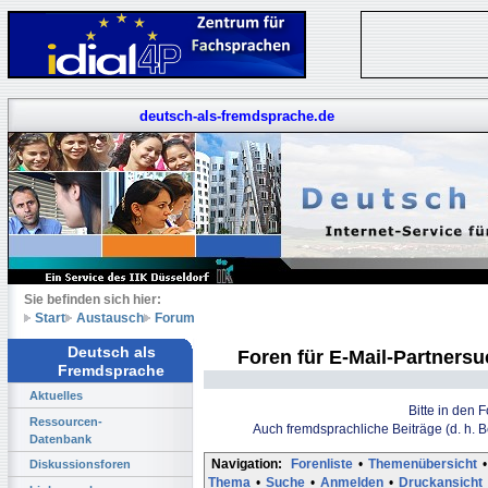
deutsch-als-fremdsprache.de
Sie befinden sich hier:
Start
Austausch
Forum
Deutsch als
Foren für E-Mail-Partners
Fremdsprache
Aktuelles
Bitte in den 
Ressourcen-
Auch fremdsprachliche Beiträge (d. h. 
Datenbank
Navigation:
Forenliste
•
Themenübersicht
•
Diskussionsforen
Thema
•
Suche
•
Anmelden
•
Druckansicht