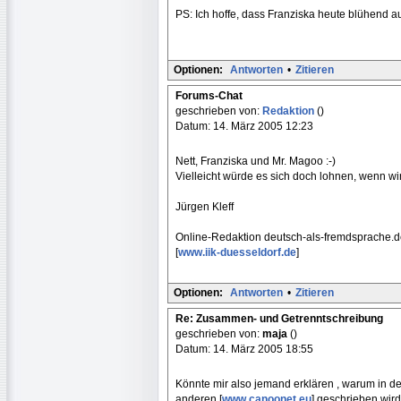
PS: Ich hoffe, dass Franziska heute blühend au
Optionen:
Antworten
•
Zitieren
Forums-Chat
geschrieben von:
Redaktion
()
Datum: 14. März 2005 12:23
Nett, Franziska und Mr. Magoo :-)
Vielleicht würde es sich doch lohnen, wenn wir
Jürgen Kleff
Online-Redaktion deutsch-als-fremdsprache.
[
www.iik-duesseldorf.de
]
Optionen:
Antworten
•
Zitieren
Re: Zusammen- und Getrenntschreibung
geschrieben von:
maja
()
Datum: 14. März 2005 18:55
Könnte mir also jemand erklären , warum in
anderen [
www.canoonet.eu
] geschrieben wir