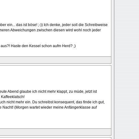
r ein... das ist böse! ;-)) Ich denke, jeder soll die Schreibweise
leineren Abweichungen zwischen diesen wird wohl noch jeder
h aus?! Haste den Kessel schon aufm Herd? ;)
eute Abend glaube ich nicht mehr klappt, zu müde, jetzt ist
 Kaffeeklatsch!
ch nicht mehr ein. Du schreibst konsequent, das finde ich gut,
ute Nacht! (Morgen wartet wieder meine Anfängerklasse auf