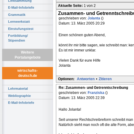
Linksammlung
Aktuelle Seite:
1 von 2
E-Mail-Infobriefe
Zusammen- und Getrenntschrei
Grammatik
geschrieben von:
Jolanta
()
Lernwerkstatt
Datum: 13. März 2005 20:29
Einstufungstest
Einen schönen guten Abend,
Fortbildung/
Stipendien
könnt ihr mir bitte sagen, wie schreibt man: 
Es ist mir immer unklar.
Weitere
Portalangebote
Vielen Dank für eure Hilfe
Jolanta
wirtschafts-
deutsch.de
Optionen:
Antworten
•
Zitieren
Re: Zusammen- und Getrenntschreibung
Lehrmaterial
geschrieben von:
Franziska
()
Webliographie
Datum: 13. März 2005 22:39
E-Mail-Infobriefe
Hallo Jolanta!
Seit unserer Rechtschreibreform schreibt man
Natürlich sieht man noch oft die alte Form, aber 