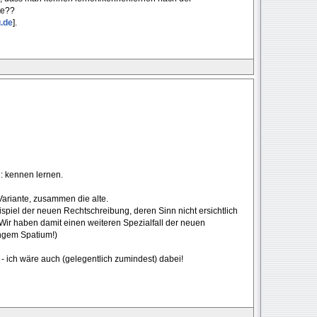
te??
g.de
].
: kennen lernen.
e Variante, zusammen die alte.
ispiel der neuen Rechtschreibung, deren Sinn nicht ersichtlich
o. Wir haben damit einen weiteren Spezialfall der neuen
angem Spatium!)
- ich wäre auch (gelegentlich zumindest) dabei!