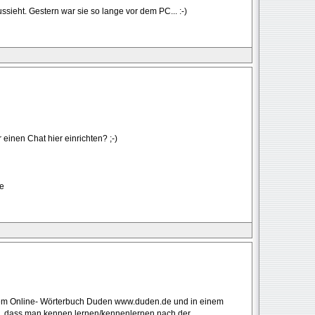
ssieht. Gestern war sie so lange vor dem PC... :-)
 einen Chat hier einrichten? ;-)
de
 dem Online- Wörterbuch Duden www.duden.de und in einem
d, dass man kennen lernen/kennenlernen nach der