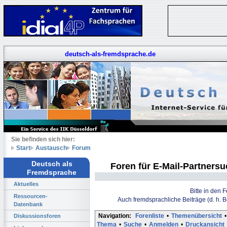
deutsch-als-fremdsprache.de
Sie befinden sich hier:
Start
Austausch
Forum
Deutsch als
Foren für E-Mail-Partners
Fremdsprache
Aktuelles
Bitte in den 
Ressourcen-
Auch fremdsprachliche Beiträge (d. h. 
Datenbank
Navigation:
Forenliste
•
Themenübersicht
•
Diskussionsforen
Thema
•
Suche
•
Anmelden
•
Druckansicht