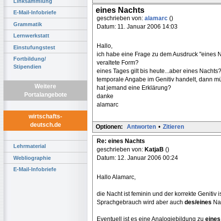
Linksammlung
eines Nachts
E-Mail-Infobriefe
geschrieben von:
alamarc
()
Grammatik
Datum: 11. Januar 2006 14:03
Lernwerkstatt
Hallo,
Einstufungstest
ich habe eine Frage zu dem Ausdruck "eines 
Fortbildung/
veraltete Form?
Stipendien
eines Tages gilt bis heute...aber eines Nacht
temporale Angabe im Genitiv handelt, dann mü
Weitere
hat jemand eine Erklärung?
Portalangebote
danke
alamarc
wirtschafts-
deutsch.de
Optionen:
Antworten
•
Zitieren
Re: eines Nachts
Lehrmaterial
geschrieben von:
KatjaB
()
Datum: 12. Januar 2006 00:24
Webliographie
E-Mail-Infobriefe
Hallo Alamarc,
die Nacht ist feminin und der korrekte Genitiv i
Sprachgebrauch wird aber auch
des/eines
Nac
Eventuell ist es eine Analogiebildung zu
eines