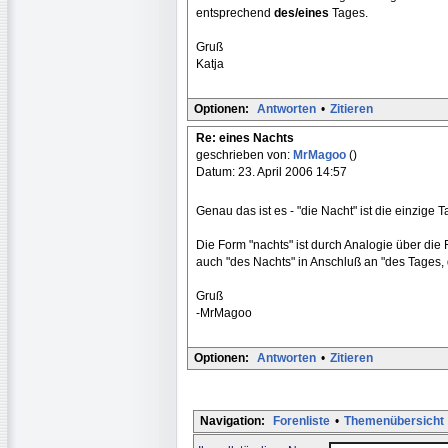
entsprechend
des/eines
Tages.
Gruß
Katja
Optionen:
Antworten
•
Zitieren
Re: eines Nachts
geschrieben von:
MrMagoo
()
Datum: 23. April 2006 14:57
Genau das ist es - "die Nacht" ist die einzige 
Die Form "nachts" ist durch Analogie über di
auch "des Nachts" in Anschluß an "des Tages, 
Gruß
-MrMagoo
Optionen:
Antworten
•
Zitieren
Navigation:
Forenliste
•
Themenübersicht