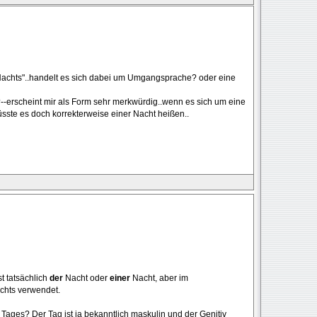
Nachts"..handelt es sich dabei um Umgangsprache? oder eine
s?--erscheint mir als Form sehr merkwürdig..wenn es sich um eine
sste es doch korrekterweise einer Nacht heißen..
st tatsächlich
der
Nacht oder
einer
Nacht, aber im
hts verwendet.
Tages? Der Tag ist ja bekanntlich maskulin und der Genitiv