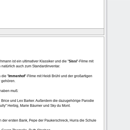
hmann ist ein ultimativer Klassiker und die "
Sissi
"-Filme mit
natürlich auch zum Standardinventar.
 die "
Immenhof
"-Filme mit Heidi Brühl und der großartigen
r gehören.
 haben muß:
re Brice und Lex Barker. Außerdem die dazugehörige Parodie
Bully" Herbig, Marie Bäumer und Sky du Mont.
n der ersten Bank, Pepe der Paukerschreck, Hurra die Schule