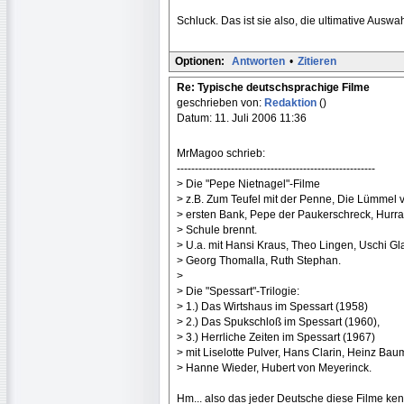
Schluck. Das ist sie also, die ultimative Auswahl
Optionen:
Antworten
•
Zitieren
Re: Typische deutschsprachige Filme
geschrieben von:
Redaktion
()
Datum: 11. Juli 2006 11:36
MrMagoo schrieb:
-------------------------------------------------------
> Die "Pepe Nietnagel"-Filme
> z.B. Zum Teufel mit der Penne, Die Lümmel 
> ersten Bank, Pepe der Paukerschreck, Hurra
> Schule brennt.
> U.a. mit Hansi Kraus, Theo Lingen, Uschi Gl
> Georg Thomalla, Ruth Stephan.
>
> Die "Spessart"-Trilogie:
> 1.) Das Wirtshaus im Spessart (1958)
> 2.) Das Spukschloß im Spessart (1960),
> 3.) Herrliche Zeiten im Spessart (1967)
> mit Liselotte Pulver, Hans Clarin, Heinz Ba
> Hanne Wieder, Hubert von Meyerinck.
Hm... also das jeder Deutsche diese Filme kenn