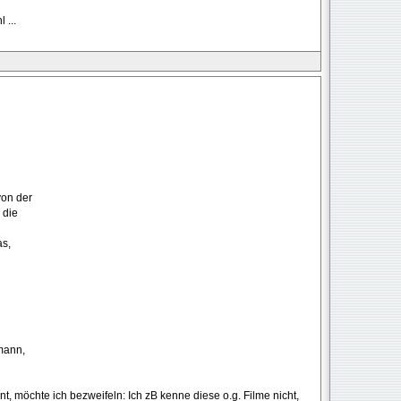
 ...
von der
 die
as,
umann,
t, möchte ich bezweifeln: Ich zB kenne diese o.g. Filme nicht,