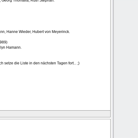
s, Georg Thomalla, Ruth Stephan.
mann, Hanne Wieder, Hubert von Meyerinck.
1989)
velyn Hamann.
h setze die Liste in den nächsten Tagen fort... ;)