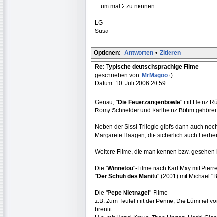
... um mal 2 zu nennen.
LG
Susa
Optionen:
Antworten
•
Zitieren
Re: Typische deutschsprachige Filme
geschrieben von:
MrMagoo
()
Datum: 10. Juli 2006 20:59
Genau, "
Die Feuerzangenbowle
" mit Heinz Rü
Romy Schneider und Karlheinz Böhm gehören 
Neben der Sissi-Trilogie gibt's dann auch noch
Margarete Haagen, die sicherlich auch hierhe
Weitere Filme, die man kennen bzw. gesehen
Die "
Winnetou
"-Filme nach Karl May mit Pier
"
Der Schuh des Manitu
" (2001) mit Michael "
Die "
Pepe Nietnagel
"-Filme
z.B. Zum Teufel mit der Penne, Die Lümmel vo
brennt.