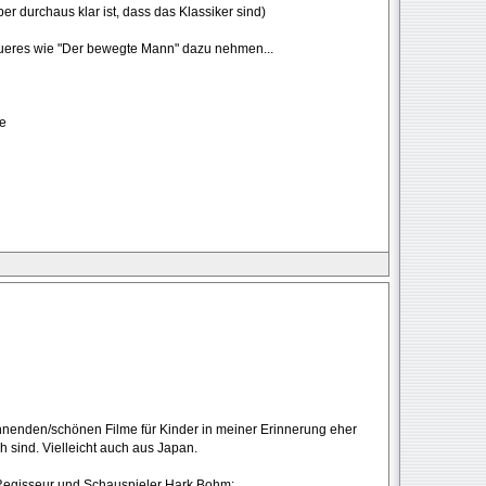
r durchaus klar ist, dass das Klassiker sind)
eueres wie "Der bewegte Mann" dazu nehmen...
de
annenden/schönen Filme für Kinder in meiner Erinnerung eher
 sind. Vielleicht auch aus Japan.
Regisseur und Schauspieler Hark Bohm: