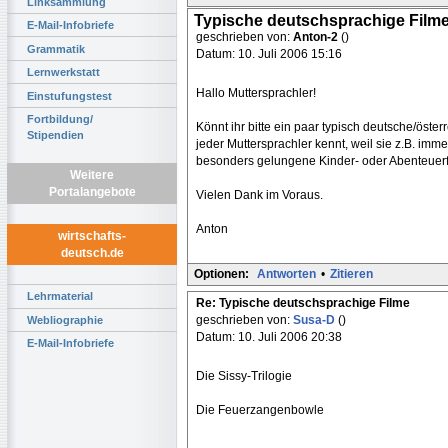
Linksammlung
Typische deutschsprachige Film
E-Mail-Infobriefe
geschrieben von:
Anton-2
()
Grammatik
Datum: 10. Juli 2006 15:16
Lernwerkstatt
Hallo Muttersprachler!
Einstufungstest
Fortbildung/
Könnt ihr bitte ein paar typisch deutsche/öste
Stipendien
jeder Muttersprachler kennt, weil sie z.B. imm
besonders gelungene Kinder- oder Abenteuer
Weitere
Portalangebote
Vielen Dank im Voraus.
Anton
wirtschafts-
deutsch.de
Optionen:
Antworten
•
Zitieren
Lehrmaterial
Re: Typische deutschsprachige Filme
geschrieben von:
Susa-D
()
Webliographie
Datum: 10. Juli 2006 20:38
E-Mail-Infobriefe
Die Sissy-Trilogie
Die Feuerzangenbowle