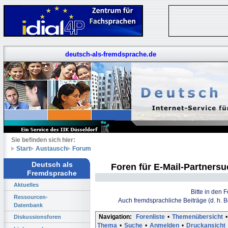
deutsch-als-fremdsprache.de
Sie befinden sich hier:
Start
Austausch
Forum
Deutsch als
Foren für E-Mail-Partners
Fremdsprache
Aktuelles
Bitte in den 
Ressourcen-
Auch fremdsprachliche Beiträge (d. h. 
Datenbank
Navigation:
Forenliste
•
Themenübersicht
•
Diskussionsforen
Thema
•
Suche
•
Anmelden
•
Druckansicht