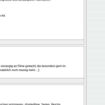
 Art.
te vorrangig an Filme gedacht, die besonders gern im
natürlich noch massig mehr... ;)
sschen präzisieren - Kinderfilme, Serien, Äkschn ...