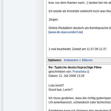
bzw. nur dem Namen nach ;-) (wobei bei mir abe
Ich würde als Komödie vielleicht noch was N
Jürgen
Online-Redaktion deutsch-als-fremdsprache.
[
www.iik-duesseldorf.de
]
1-mal bearbeitet. Zuletzt am 11.07.06 11:37.
Optionen:
Antworten
•
Zitieren
Re: Typische deutschsprachige Filme
geschrieben von:
Franziska
()
Datum: 11. Juli 2006 13:26
Lola rennt?
Good bye, Lenin?
Ich muss gestehen, dass die richtig guten/sp
US-amerikanisch, schwedisch oder tschechisch
Empfehlen kann ich übrigens den deutschen 