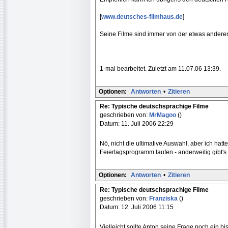
[
www.deutsches-filmhaus.de
]
Seine Filme sind immer von der etwas anderen
1-mal bearbeitet. Zuletzt am 11.07.06 13:39.
Optionen:
Antworten
•
Zitieren
Re: Typische deutschsprachige Filme
geschrieben von:
MrMagoo
()
Datum: 11. Juli 2006 22:29
Nö, nicht die ultimative Auswahl, aber ich hat
Feiertagsprogramm laufen - anderweitig gibt's 
Optionen:
Antworten
•
Zitieren
Re: Typische deutschsprachige Filme
geschrieben von:
Franziska
()
Datum: 12. Juli 2006 11:15
Vielleicht sollte Anton seine Frage noch ein bi