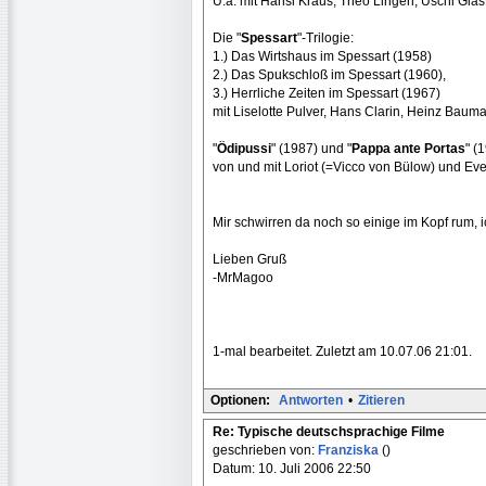
U.a. mit Hansi Kraus, Theo Lingen, Uschi Gla
Die "
Spessart
"-Trilogie:
1.) Das Wirtshaus im Spessart (1958)
2.) Das Spukschloß im Spessart (1960),
3.) Herrliche Zeiten im Spessart (1967)
mit Liselotte Pulver, Hans Clarin, Heinz Bau
"
Ödipussi
" (1987) und "
Pappa ante Portas
" (
von und mit Loriot (=Vicco von Bülow) und E
Mir schwirren da noch so einige im Kopf rum, ic
Lieben Gruß
-MrMagoo
1-mal bearbeitet. Zuletzt am 10.07.06 21:01.
Optionen:
Antworten
•
Zitieren
Re: Typische deutschsprachige Filme
geschrieben von:
Franziska
()
Datum: 10. Juli 2006 22:50