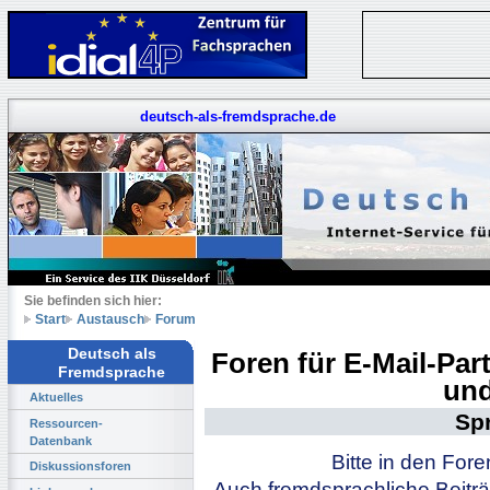
deutsch-als-fremdsprache.de
Sie befinden sich hier:
Start
Austausch
Forum
Deutsch als
Foren für E-Mail-Pa
Fremdsprache
und
Aktuelles
Sp
Ressourcen-
Datenbank
Bitte in den For
Diskussionsforen
Auch fremdsprachliche Beiträ