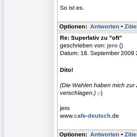
So ist es.
Optionen:
Antworten
•
Ziti
Re: Superlativ zu "oft"
geschrieben von:
jero
()
Datum: 18. September 2009 
Dito!
(Die Wahlen haben mich zur Ze
verschlagen.)
;-)
jero
www.
cafe-deutsch
.de
Optionen:
Antworten
•
Ziti