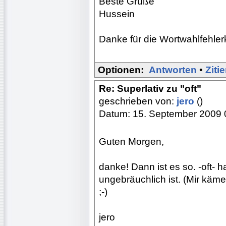
Beste Grüße
Hussein
Danke für die Wortwahlfehlerko
Optionen:
Antworten
•
Ziti
Re: Superlativ zu "oft"
geschrieben von:
jero
()
Datum: 15. September 2009 
Guten Morgen,
danke! Dann ist es so. -oft- h
ungebräuchlich ist. (Mir käme
;-)
jero