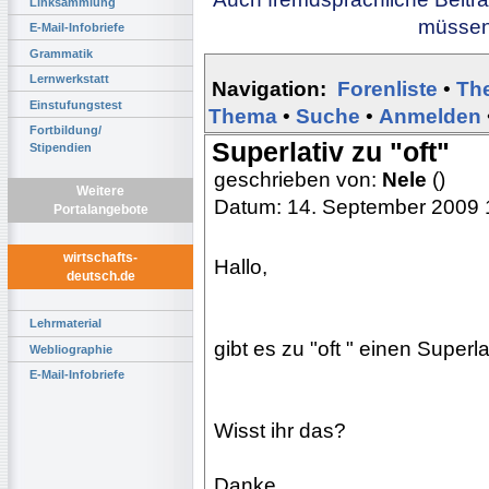
Linksammlung
müssen 
E-Mail-Infobriefe
Grammatik
Lernwerkstatt
Navigation:
Forenliste
•
Th
Einstufungstest
Thema
•
Suche
•
Anmelden
Fortbildung/
Superlativ zu "oft"
Stipendien
geschrieben von:
Nele
()
Weitere
Datum: 14. September 2009 
Portalangebote
wirtschafts-
Hallo,
deutsch.de
Lehrmaterial
gibt es zu "oft " einen Superla
Webliographie
E-Mail-Infobriefe
Wisst ihr das?
Danke.