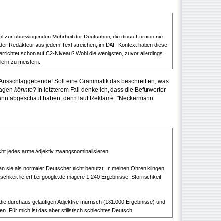
ohl zur überwiegenden Mehrheit der Deutschen, die diese Formen nie
ender Redakteur aus jedem Text streichen, im DAF-Kontext haben diese
rrichtet schon auf C2-Niveau? Wohl die wenigsten, zuvor allerdings
lern zu meistern.
as Ausschlaggebende! Soll eine Grammatik das beschreiben, was
sagen
könnte
? In letzterem Fall denke ich, dass die Befürworter
mann abgeschaut haben, denn laut Reklame: "Neckermann
ht jedes arme Adjektiv zwangsnominalisieren.
n sie als normaler Deutscher nicht benutzt. In meinen Ohren klingen
rischkeit liefert bei google.de magere 1.240 Ergebnisse, Störrischkeit
ie durchaus geläufigen Adjektive mürrisch (181.000 Ergebnisse) und
en. Für mich ist das aber stilistisch schlechtes Deutsch.