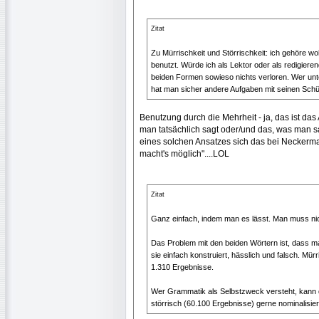
Zitat
Zu Mürrischkeit und Störrischkeit: ich gehöre w
benutzt. Würde ich als Lektor oder als redigier
beiden Formen sowieso nichts verloren. Wer unte
hat man sicher andere Aufgaben mit seinen Schü
Benutzung durch die Mehrheit - ja, das ist d
man tatsächlich sagt oder/und das, was man 
eines solchen Ansatzes sich das bei Necker
macht's möglich"....LOL
Zitat
Ganz einfach, indem man es lässt. Man muss nic
Das Problem mit den beiden Wörtern ist, dass ma
sie einfach konstruiert, hässlich und falsch. Mür
1.310 Ergebnisse.
Wer Grammatik als Selbstzweck versteht, kann d
störrisch (60.100 Ergebnisse) gerne nominalisier