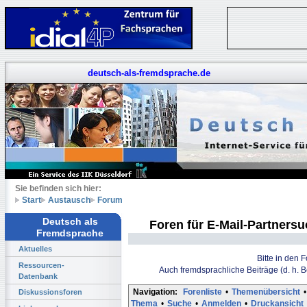
deutsch-als-fremdsprache.de
Sie befinden sich hier:
Start
Austausch
Forum
Deutsch als
Foren für E-Mail-Partners
Fremdsprache
Aktuelles
Bitte in den 
Ressourcen-
Auch fremdsprachliche Beiträge (d. h. 
Datenbank
Navigation:
Forenliste
•
Themenübersicht
•
Diskussionsforen
Thema
•
Suche
•
Anmelden
•
Druckansicht