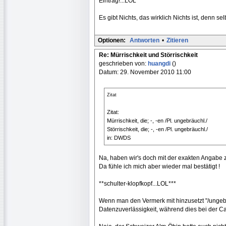
Eintrag!...LOL
Es gibt Nichts, das wirklich Nichts ist, denn se
Optionen:
Antworten
•
Zitieren
Re: Mürrischkeit und Störrischkeit
geschrieben von:
huangdi
()
Datum: 29. November 2010 11:00
Zitat
Zitat:
Mürrischkeit, die; -, -en /Pl. ungebräuchl./
Störrischkeit, die; -, -en /Pl. ungebräuchl./
in: DWDS
Na, haben wir's doch mit der exakten Angabe
Da fühle ich mich aber wieder mal bestätigt !
**schulter-klopfkopf...LOL***
Wenn man den Vermerk mit hinzusetzt "/ungebr
Datenzuverlässigkeit, während dies bei der 