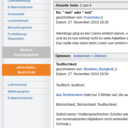
Linksammlung
Aktuelle Seite:
2 von 4
E-Mail-Infobriefe
Re: "-heit" oder "-keit"
Grammatik
geschrieben von:
Franziska
()
Lernwerkstatt
Datum: 27. November 2010 18:26
Einstufungstest
Allerdings ging es bei Canoo einfach darum,
e
Fortbildung/
und da es nun einmal nicht so viele Adjektive a
Stipendien
Das sollte man dann beim Lesen nun wirklich n
Weitere
Portalangebote
Optionen:
Antworten
•
Zitieren
Teuflischkeit
wirtschafts-
geschrieben von:
Redeker, Bangkok
()
deutsch.de
Datum: 27. November 2010 18:56
Lehrmaterial
Teuflisch, teuflisch,
Webliographie
das Reimlexikon
listet nur 3 Wörter auf, die au
E-Mail-Infobriefe
Mürrischkeit, Störrischkeit, Teuflischkeit.
Selbst meine *muttersprachischen Schüler wären
von nominalisierten Adjektiven nicht verknei
Schnute.)