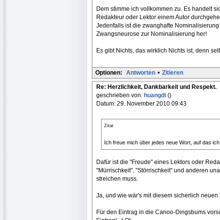
Dem stimme ich vollkommen zu. Es handelt si
Redakteur oder Lektor einem Autor durchgehen l
Jedenfalls ist die zwanghafte Nominalisierung 
Zwangsneurose zur Nominalisierung her!
Es gibt Nichts, das wirklich Nichts ist, denn se
Optionen:
Antworten
•
Zitieren
Re: Herzlichkeit, Dankbarkeit und Respekt.
geschrieben von:
huangdi
()
Datum: 29. November 2010 09:43
Zitat
Ich freue mich über jedes neue Wort, auf das i
Dafür ist die "Freude" eines Lektors oder Red
"Mürrischkeit", "Störrischkeit" und anderen u
streichen muss.
Ja, und wie wär's mit diesem sicherlich neue
Für den Eintrag in die Canoo-Dingsbums vorsc