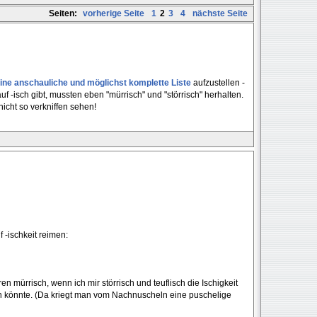
Seiten:
vorherige Seite
1
2
3
4
nächste Seite
ine anschauliche und möglichst komplette Liste
aufzustellen -
uf -isch gibt, mussten eben "mürrisch" und "störrisch" herhalten.
icht so verkniffen sehen!
f -ischkeit reimen:
 mürrisch, wenn ich mir störrisch und teuflisch die Ischigkeit
fen könnte. (Da kriegt man vom Nachnuscheln eine puschelige