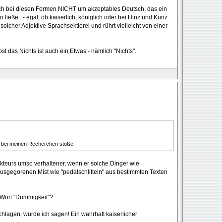
ch bei diesen Formen NICHT um akzeptables Deutsch, das ein
ieße...- egal, ob kaiserlich, königlich oder bei Hinz und Kunz.
solcher Adjektive Sprachsektierei und rührt vielleicht von einer
lbst das Nichts ist auch ein Etwas - nämlich "Nichts".
ch bei meinen Recherchen stoße.
akteurs umso verhaltener, wenn er solche Dinger wie
nausgegorenen Mist wie "pedalschlitteln" aus bestimmten Texten
n Wort "Dummigkeit"?
hlagen, würde ich sagen! Ein wahrhaft kaiserlicher