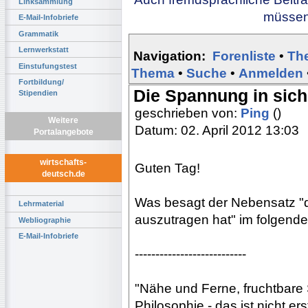
Linksammlung
müssen 
E-Mail-Infobriefe
Grammatik
Lernwerkstatt
Navigation:
Forenliste
•
Th
Einstufungstest
Thema
•
Suche
•
Anmelden
Fortbildung/
Die Spannung in sich
Stipendien
geschrieben von:
Ping
()
Weitere
Datum: 02. April 2012 13:03
Portalangebote
wirtschafts-
Guten Tag!
deutsch.de
Was besagt der Nebensatz "d
Lehrmaterial
auszutragen hat" im folgend
Webliographie
E-Mail-Infobriefe
---------------------------
"Nähe und Ferne, fruchtbar
Philosophie - das ist nicht e