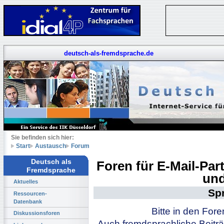
deutsch-als-fremdsprache.de
Sie befinden sich hier:
Start
Austausch
Forum
Deutsch als
Foren für E-Mail-Pa
Fremdsprache
und
Aktuelles
Sp
Ressourcen-
Datenbank
Bitte in den For
Diskussionsforen
Auch fremdsprachliche Beiträ