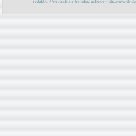
redaktion@deutsch-als-fremdsprache.de
-
http://www.iik-d