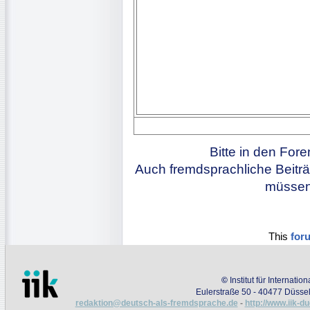
Bitte in den For
Auch fremdsprachliche Beiträ
müssen 
This
for
©
Institut für Internati
Eulerstraße 50 - 40477 Düssel
redaktion@deutsch-als-fremdsprache.de
-
http://www.iik-d