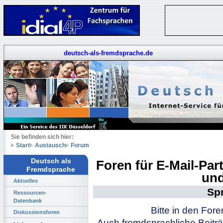
deutsch-als-fremdsprache.de
Sie befinden sich hier:
Start
Austausch
Forum
Deutsch als
Foren für E-Mail-Pa
Fremdsprache
und
Aktuelles
Sp
Ressourcen-
Datenbank
Bitte in den For
Diskussionsforen
Auch fremdsprachliche Beiträ