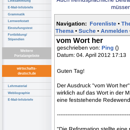
Linksammlung
müssen 
E-Mail-Infobriefe
Grammatik
Lernwerkstatt
Navigation:
Forenliste
•
Th
Einstufungstest
Thema
•
Suche
•
Anmelden
Fortbildung/
vom Wort her
Stipendien
geschrieben von:
Ping
()
Weitere
Datum: 04. April 2012 17:13
Portalangebote
wirtschafts-
Guten Tag!
deutsch.de
Der Ausdruck "vom Wort her" 
Lehrmaterial
wirklich auf das Wort in der 
Webliographie
eine feststehende Redewend
E-Mail-Infobriefe
------------------------------------------
"Die Reformation stellte eine