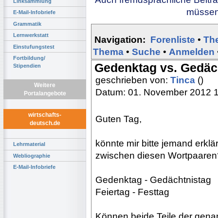
Linksammlung
müssen 
E-Mail-Infobriefe
Grammatik
Lernwerkstatt
Navigation:
Forenliste
•
Th
Einstufungstest
Thema
•
Suche
•
Anmelden
Fortbildung/
Gedenktag vs. Gedäch
Stipendien
geschrieben von:
Tinca
()
Weitere
Datum: 01. November 2012 
Portalangebote
wirtschafts-
Guten Tag,
deutsch.de
könnte mir bitte jemand erklä
Lehrmaterial
zwischen diesen Wortpaaren
Webliographie
E-Mail-Infobriefe
Gedenktag - Gedächtnistag
Feiertag - Festtag
Können beide Teile der genan