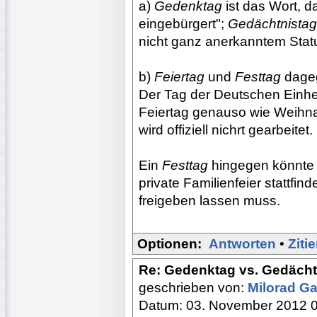
a)
Gedenktag
ist das Wort, da
eingebürgert";
Gedächtnistag
nicht ganz anerkanntem Stat
b)
Feiertag
und
Festtag
dageg
Der Tag der Deutschen Einheit
Feiertag genauso wie Weihna
wird offiziell nichrt gearbeitet.
Ein
Festtag
hingegen könnte e
private Familienfeier stattfin
freigeben lassen muss.
Optionen:
Antworten
•
Ziti
Re: Gedenktag vs. Gedächtn
geschrieben von:
Milorad Ga
Datum: 03. November 2012 