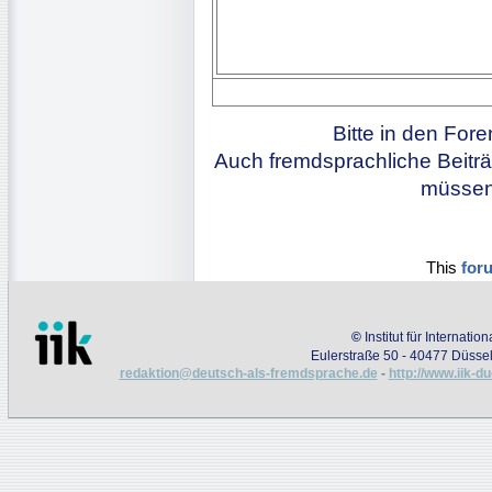
Bitte in den For
Auch fremdsprachliche Beiträ
müssen 
This
for
©
Institut für Internati
Eulerstraße 50 - 40477 Düssel
redaktion@deutsch-als-fremdsprache.de
-
http://www.iik-d