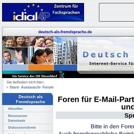
deutsch-als-fremdsprache.de
Sie befinden sich hier:
Start
Austausch
Forum
Deutsch als
Foren für E-Mail-Pa
Fremdsprache
und
Aktuelles
Sp
Ressourcen-
Datenbank
Bitte in den For
Diskussionsforen
Auch fremdsprachliche Beiträ