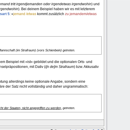
emand tritt irgendjemanden oder irgendetwas
irgendwohin
) und
 irgendwohin
). Bei deinem Beispiel haben wir es mit letzterem
sart 5
: »
jemand /etwas
kommt zusätzlich
zu jemandem/etwas
nnschaft (im Strafraum) (vors Schienbein) getreten.
inem Beispiel mit »ist« gebildet und die optionalen Orts- und
elpräpositionen, mit Dativ (
i[n de]m Strafraum
) bzw. Akkusativ
ichtung allerdings keine optionale Angabe, sondern eine
re der Satz nicht vollständig und daher ungrammatisch:
t der Staaten, nicht angegriffen zu werden,
getreten.