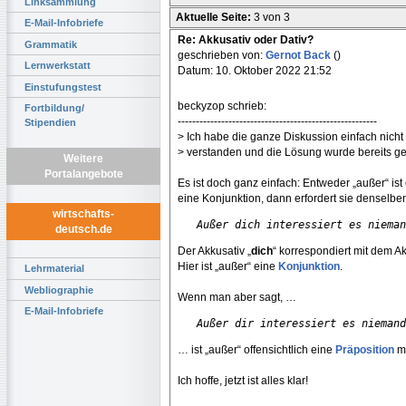
Linksammlung
Aktuelle Seite:
3 von 3
E-Mail-Infobriefe
Re: Akkusativ oder Dativ?
Grammatik
geschrieben von:
Gernot Back
()
Lernwerkstatt
Datum: 10. Oktober 2022 21:52
Einstufungstest
beckyzop schrieb:
Fortbildung/
-------------------------------------------------------
Stipendien
> Ich habe die ganze Diskussion einfach nicht
> verstanden und die Lösung wurde bereits g
Weitere
Portalangebote
Es ist doch ganz einfach: Entweder „außer“ ist 
eine Konjunktion, dann erfordert sie denselben
wirtschafts-
Außer dich interessiert es nieman
deutsch.de
Der Akkusativ „
dich
“ korrespondiert mit dem A
Hier ist „außer“ eine
Konjunktion
.
Lehrmaterial
Webliographie
Wenn man aber sagt, …
E-Mail-Infobriefe
Außer dir interessiert es niemand
… ist „außer“ offensichtlich eine
Präposition
mi
Ich hoffe, jetzt ist alles klar!