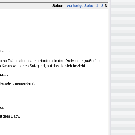
Seiten:
vorherige Seite
1
2
3
enannt.
eine Präposition, dann erfordert sie den Dativ, oder „außer“ ist
 Kasus wie jenes Satzglied, auf das sie sich bezieht:
den.
kkusativ „niemand
en
“.
en.
t dem Dativ.