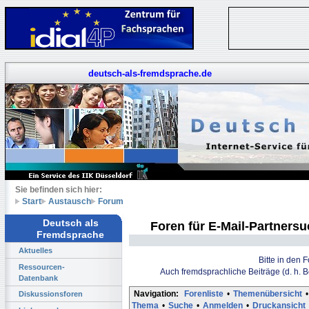
deutsch-als-fremdsprache.de
Sie befinden sich hier:
Start
Austausch
Forum
Deutsch als
Foren für E-Mail-Partners
Fremdsprache
Aktuelles
Bitte in den 
Ressourcen-
Auch fremdsprachliche Beiträge (d. h. 
Datenbank
Navigation:
Forenliste
•
Themenübersicht
•
Diskussionsforen
Thema
•
Suche
•
Anmelden
•
Druckansicht