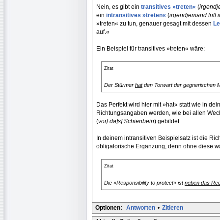
Nein, es gibt ein
transitives »treten«
(
irgendj
ein
intransitives »treten«
(
irgendjemand tritt
»treten« zu tun, genauer gesagt mit dessen
Le
auf.«
Ein Beispiel für transitives »treten« wäre:
Zitat
Der Stürmer
hat
den Torwart der gegnerischen Ma
Das Perfekt wird hier mit »hat« statt wie in de
Richtungsangaben werden, wie bei allen Wechs
(
vor[ da]s] Schienbein
) gebildet.
In deinem intransitiven Beispielsatz ist die R
obligatorische Ergänzung, denn ohne diese wä
Zitat
Die »Responsibility to protect« ist
neben das Rech
Optionen:
Antworten
•
Zitieren