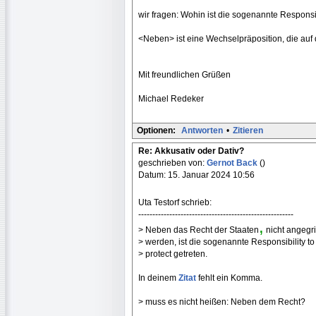
wir fragen: Wohin ist die sogenannte Responsibi
<Neben> ist eine Wechselpräposition, die auf
Mit freundlichen Grüßen
Michael Redeker
Optionen:
Antworten
•
Zitieren
Re: Akkusativ oder Dativ?
geschrieben von:
Gernot Back
()
Datum: 15. Januar 2024 10:56
Uta Testorf schrieb:
-------------------------------------------------------
,
> Neben das Recht der Staaten
nicht angegri
> werden, ist die sogenannte Responsibility to
> protect getreten.
In deinem
Zitat
fehlt ein Komma.
> muss es nicht heißen: Neben dem Recht?