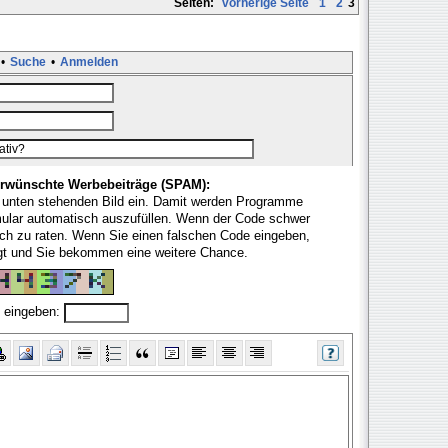
Seiten:
vorherige Seite
1
2
3
•
Suche
•
Anmelden
rwünschte Werbebeiträge (SPAM):
 unten stehenden Bild ein. Damit werden Programme
mular automatisch auszufüllen. Wenn der Code schwer
fach zu raten. Wenn Sie einen falschen Code eingeben,
ugt und Sie bekommen eine weitere Chance.
 eingeben: