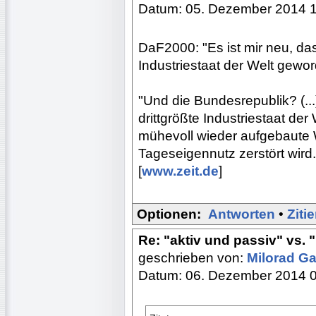
Datum: 05. Dezember 2014 
DaF2000: "Es ist mir neu, d
Industriestaat der Welt gewo
"Und die Bundesrepublik? (..
drittgrößte Industriestaat de
mühevoll wieder aufgebaute W
Tageseigennutz zerstört wird.
[
www.zeit.de
]
Optionen:
Antworten
•
Ziti
Re: "aktiv und passiv" vs. 
geschrieben von:
Milorad Ga
Datum: 06. Dezember 2014 