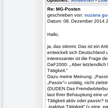
Optionen:
Antworten
•
Ziti
Re: MG-Posten
geschrieben von:
suzana g
Datum: 08. Dezember 2014 
Hallo,
ja, das stimmt. Das ist ein A
entwickelt sich Deutschland 
interessanter ist die Frage d
DaF2000: „ Aber letztendlich
Tätigkeit.”
Dazu meine Meinung: „Passivi
„Passiv”= untätig, nicht zielstr
(DUDEN Das Fremdwörterbuch
laut Ihrer Behauptung eine unt
Tätigkeit aktiv oder passiv? Is
„inaktive Tätigkeit“ (= eine „p