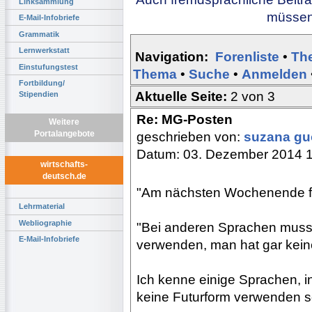
Linksammlung
müssen 
E-Mail-Infobriefe
Grammatik
Lernwerkstatt
Navigation:
Forenliste
•
Th
Einstufungstest
Thema
•
Suche
•
Anmelden
Fortbildung/
Aktuelle Seite:
2 von 3
Stipendien
Re: MG-Posten
Weitere
Portalangebote
geschrieben von:
suzana g
Datum: 03. Dezember 2014 
wirtschafts-
deutsch.de
"Am nächsten Wochenende fah
Lehrmaterial
Webliographie
"Bei anderen Sprachen muss 
E-Mail-Infobriefe
verwenden, man hat gar keine
Ich kenne einige Sprachen, 
keine Futurform verwenden so