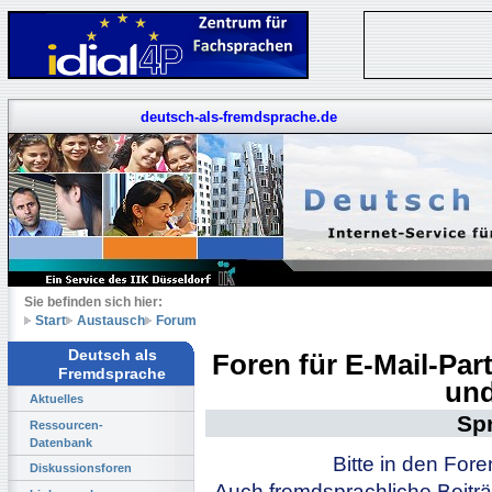
deutsch-als-fremdsprache.de
Sie befinden sich hier:
Start
Austausch
Forum
Deutsch als
Foren für E-Mail-Pa
Fremdsprache
und
Aktuelles
Sp
Ressourcen-
Datenbank
Bitte in den For
Diskussionsforen
Auch fremdsprachliche Beiträ