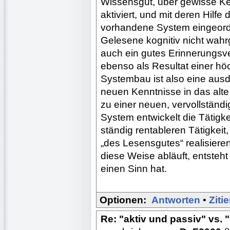
Wissensgut, über gewisse Ke
aktiviert, und mit deren Hilf
vorhandene System eingeord
Gelesene kognitiv nicht wah
auch ein gutes Erinnerungs
ebenso als Resultat einer höc
Systembau ist also eine ausdr
neuen Kenntnisse in das alt
zu einer neuen, vervollständi
System entwickelt die Tätigke
ständig rentableren Tätigkeit,
„des Lesensgutes“ realisieren
diese Weise abläuft, entsteh
einen Sinn hat.
Optionen:
Antworten
•
Ziti
Re: "aktiv und passiv" vs. 