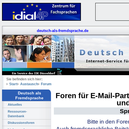
deutsch-als-fremdsprache.de
Sie befinden sich hier:
Start
Austausch
Forum
Deutsch als
Foren für E-Mail-Pa
Fremdsprache
und
Aktuelles
Sp
Ressourcen-
Datenbank
Bitte in den For
Diskussionsforen
Auch fremdsprachliche Beiträ