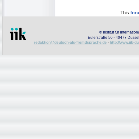
This
for
©
Institut für Internati
Eulerstraße 50 - 40477 Düssel
redaktion@deutsch-als-fremdsprache.de
-
http://www.iik-d