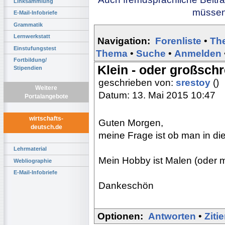
Linksammlung
müssen 
E-Mail-Infobriefe
Grammatik
Lernwerkstatt
Navigation:
Forenliste
•
Th
Einstufungstest
Thema
•
Suche
•
Anmelden
Fortbildung/
Klein - oder großsch
Stipendien
geschrieben von:
srestoy
()
Weitere
Datum: 13. Mai 2015 10:47
Portalangebote
wirtschafts-
Guten Morgen,
deutsch.de
meine Frage ist ob man in d
Lehrmaterial
Mein Hobby ist Malen (oder 
Webliographie
E-Mail-Infobriefe
Dankeschön
Optionen:
Antworten
•
Ziti