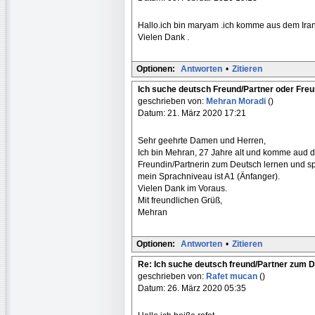
Hallo.ich bin maryam .ich komme aus dem Iran 
Vielen Dank .
Optionen:
Antworten
•
Zitieren
Ich suche deutsch Freund/Partner oder Fre
geschrieben von:
Mehran Moradi
()
Datum: 21. März 2020 17:21
Sehr geehrte Damen und Herren,
Ich bin Mehran, 27 Jahre alt und komme aud de
Freundin/Partnerin zum Deutsch lernen und spr
mein Sprachniveau ist A1 (Änfanger).
Vielen Dank im Voraus.
Mit freundlichen Grüß,
Mehran
Optionen:
Antworten
•
Zitieren
Re: Ich suche deutsch freund/Partner zum 
geschrieben von:
Rafet mucan
()
Datum: 26. März 2020 05:35