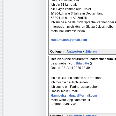
Hallo ich heiße rafet
Ich bin 31 jahre alt
&#304;ch komme aus Türkei
&#304;ch war 3 Jahre in Deutschland
&#304;ch habe A1 Zertifikat
Ich suche eine deutsch Sprache Partner oder P
interessiert mich können Sie zurück schreiben
Mein Mail Adresse ist da
rafet.mucan@gmail.com
Optionen:
Antworten
•
Zitieren
Re: Ich suche deutsch freund/Partner zum 
geschrieben von:
Bita bitte
()
Datum: 02. April 2020 13:39
Ich bin Bita. Ich komme aus der Iran.
Ich möchte deutsch lernen.
Ich suche ein Partner zu sprechen.
Das ist mein E.mail
Hamideh.shabgard@gmail.com
Mein WhatsApp Nummer ist
00989188494290
Optionen:
Antworten
•
Zitieren