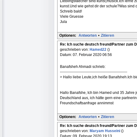
Lieblingsfaecher sind kunst,musick.Ich lern
kunst.Und wie gehst dir der schule?Was sind 
Schreib bald!
Viele Gruesse
Jula
Optionen:
Antworten
•
Zitieren
Re: Ich suche deutsch freund/Partner zum 
geschrieben von:
Hamed22
()
Datum: 07. Februar 2020 06:56
Banafsheh Ahmadi schrieb:
-------------------------------------------------------
> Hallo liebe Leute,ich heiße Banafsheh.Ich bi
Hallo Banafshe, Ich bin Hamed und 35 Jahre 
Deutschland aus, ich hätte gern eine partneri
Freundschaftsanfrage annimmst
Optionen:
Antworten
•
Zitieren
Re: Ich suche deutsch freund/Partner zum 
geschrieben von:
Maryam Husseini
()
Datum: 09. Februar 2020 19:13