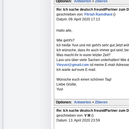
Optionen:
Antworten
•
Zitieren
Re: Ich suche deutsch freund/Partner zum 
geschrieben von:
Fitriah Ramdhani
()
Datum: 09. April 2020 17:13
Hallo alle,
Wie geht's?
Ich heiße Yuvi und mir geht's sehr gut.Jetzt wö
Ich wünsche, dass ihr auch immer gut seid, bes
Was macht ihr in eurer letzter Zeit?
Lass uns über viele Sachen unterhalten! Wie d
Vieyuvi@gmail.com
ist meine E-mail-Adresse
Ich warte auf eure E-mail.
Wünsche euch einen schönen Tag!
Liebe Grüße,
Yuvi
Optionen:
Antworten
•
Zitieren
Re: Ich suche deutsch freund/Partner zum 
geschrieben von:
V M
()
Datum: 13. April 2020 23:59