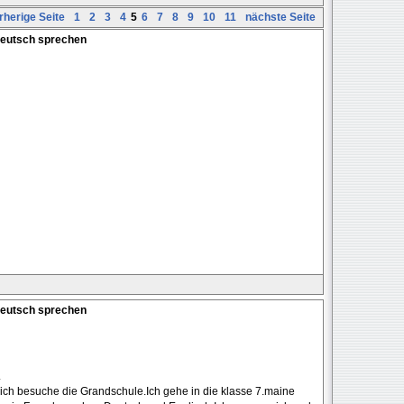
rherige Seite
1
2
3
4
5
6
7
8
9
10
11
nächste Seite
Deutsch sprechen
Deutsch sprechen
.
ch besuche die Grandschule.Ich gehe in die klasse 7.maine