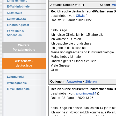
Linksammlung
Aktuelle Seite:
5 von 11
Seiten:
vo
E-Mail-Infobriefe
Re: Ich suche deutsch freund/Partner zum 
Grammatik
geschrieben von:
Oliwia
()
Lernwerkstatt
Datum: 08. Januar 2020 13:25
Einstufungstest
hallo Diego
Fortbildung/
Ich heisse Oliwia. Ich bin 15 jahre alt.
Stipendien
Ich komme aus Polen.
Ich besuche die grundschule.
Weitere
ich gebe in die klasse 8c
Portalangebote
Meine libbingfaecher sind kunst und biologie.
Maine hobby ist malen
Und wie gehts dir inder Schule?
wirtschafts-
Viele Guesse
deutsch.de
Oliwia
Lehrmaterial
Optionen:
Antworten
•
Zitieren
Webliographie
Re: Ich suche deutsch freund/Partner zum 
E-Mail-Infobriefe
geschrieben von:
anonimowa14
()
Datum: 08. Januar 2020 13:26
hallo Diego Ich heisse Jula.Ich bin 14 jahre alt
Ich wonne in Nowogard.Ich komme aus Polen.i