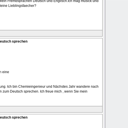
e zwein Fremdsprachen Deutsch und Englisch.Ich mag musick und
deine Lieblingsfaecher?
Deutsch sprechen
n eine
jung. Ich bin Chemieingenieur und Nächstes Jahr wandere nach
nn zum Deutsch sprechen. Ich freue mich , wenn Sie mein
Deutsch sprechen