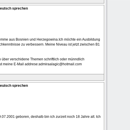
Deutsch sprechen
h komme aus Bosnien und Herzegowina.Ich möchte ein Ausbildung
hkenntnisse zu verbessern. Meine Niveau ist jetzt zwischen B1
 über verschidene Themen schriftlich oder münndlich
r ist meine E-Mail addrese:admiraalagic@hotmail.com
Deutsch sprechen
.07.2001 geboren, deshalb bin ich zurzeit noch 18 Jahre alt. Ich