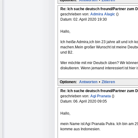
Re: Ich suche deutsch freund/Partner zum 
geschrieben von:
Admira Alagic
()
Datum: 02. April 2020 19:30
Hallo,
Ich heiße Admira,ich bin 23 jahre alt und ic
machen.Mein großer Wunscht ist meine Deutsc
und B2.
Wer möchte mit mir Deutsch üben? Wir können
diskutieren. Wenn jemand interessiert ist hie
Optionen:
Antworten
•
Zitieren
Re: Ich suche deutsch freund/Partner zum 
geschrieben von:
Agi Pranata
()
Datum: 06. April 2020 09:05
Hallo,
mein Name ist Agi Pranata Putra. Ich bin am 29
komme aus Indonesien.