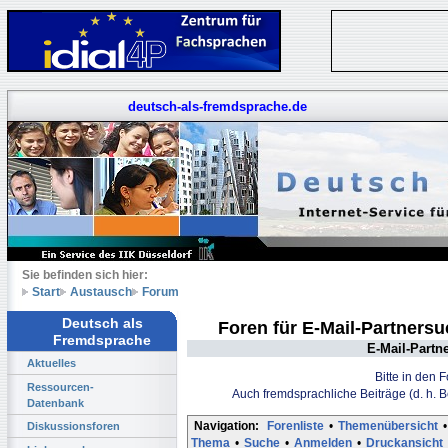
deutsch-als-fremdsprache.de
Sie befinden sich hier:
Start
Austausch
Forum
Deutsch als
Foren für E-Mail-Partners
Fremdsprache
E-Mail-Partn
Aktuelles
Bitte in den 
Ressourcen-
Auch fremdsprachliche Beiträge (d. h. 
Datenbank
Navigation:
Forenliste
•
Themenübersicht
•
Diskussionsforen
Thema
•
Suche
•
Anmelden
•
Druckansicht