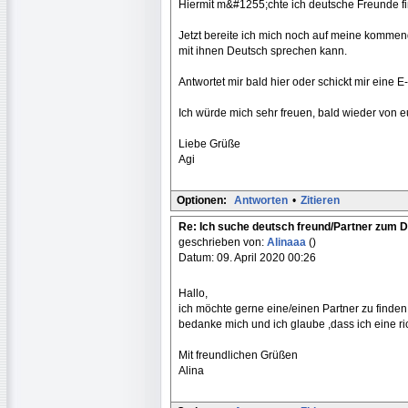
Hiermit m&#1255;chte ich deutsche Freunde fi
Jetzt bereite ich mich noch auf meine kommen
mit ihnen Deutsch sprechen kann.
Antwortet mir bald hier oder schickt mir eine E
Ich würde mich sehr freuen, bald wieder von 
Liebe Grüße
Agi
Optionen:
Antworten
•
Zitieren
Re: Ich suche deutsch freund/Partner zum 
geschrieben von:
Alinaaa
()
Datum: 09. April 2020 00:26
Hallo,
ich möchte gerne eine/einen Partner zu finde
bedanke mich und ich glaube ,dass ich eine ri
Mit freundlichen Grüßen
Alina